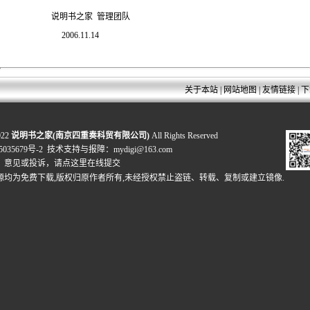
家 管理团队
11.14
关于本站
|
网站地图
|
友情链接
|
下
022
说明书之家(南京四重奏科贸有限公司)
All Rights Reserved
035679号-2
技术支持与报障：mydigi@163.com
、意见或投诉，
请点这里在线提交
源均为免费下载,版权归原作者所有,未经授权禁止盗链、转载、复制或建立镜像.