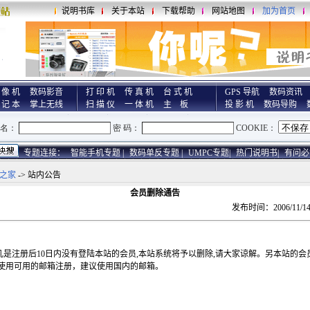
说明书库
关于本站
下载帮助
网站地图
加为首页
 像 机
数码影音
打 印 机
传 真 机
台 式 机
GPS 导航
数码资讯
 记 本
掌上无线
扫 描 仪
一 体 机
主 板
投 影 机
数码导购
专题连接：
智能手机专题 |
数码单反专题 |
UMPC专题|
热门说明书|
有问必
之家
-> 站内公告
会员删除通告
发布时间：2006/11/14
是注册后10日内没有登陆本站的会员,本站系统将予以删除,请大家谅解。另本站的会
使用可用的邮箱注册，建议使用国内的邮箱。