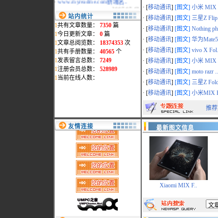
2007-07-02
· [
移动通讯
]
[图文]
小米 MIX F
·
本站统一采用www.mydigi..
站内统计
· [
移动通讯
]
[图文]
三星Z Flip.
2007-02-15
1
共有文章数量：
7350
篇
· [
移动通讯
]
[图文]
Nothing ph
·
地震影响，部分页面打开..
1
今日更新文章：
0
篇
2006-12-29
· [
移动通讯
]
[图文]
华为Mate50
1
文章总阅览数：
18374353
次
·
会员删除通告
· [
移动通讯
]
[图文]
vivo X Fol.
1
共有手册数量：
40565
个
2006-11-14
1
发表留言总数：
7249
· [
移动通讯
]
[图文]
小米 MIX F
·
过节了,给本站添"色"
1
注册会员总数：
528989
2006-09-28
· [
移动通讯
]
[图文]
moto razr ..
1
当前在线人数：
·
网络维护公告
· [
移动通讯
]
[图文]
三星Z Fold
2006-09-19
· [
移动通讯
]
[图文]
小米MIX F
·
最新添加松下数码相机和..
2006-09-10
推荐
友情连接
最新图文信息
Xiaomi MIX F..