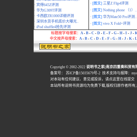
·
[图文]
三星Z Flip4评测
·
宾得645Z评测
·
[图文]
Nothing phone （1）..
·
华为G309T评测
·
卡西欧ZR1000详细评测
·
[图文]
华为Mate50 Pro评测..
·
深圳水货手机底价大曝光..
·
[图文]
vivo X Fold+评测
·
iPod shuffle4抢先评测
标题按字母搜索：
A
-
B
-
C
-
D
-
E
-
F
-
G
-
H
-
I
-
J
-
中文按声母搜索：
A
-
B
-
C
-
D
-
E
-
F
-
G
-
H
-
J
-
K
-
L
Copyright © 2002-2022
说明书之家(南京四重奏科贸有
备案号：
苏ICP备15035679号-2
技术支持与报障：mydigi
对本站有任何建议、意见或投诉，
请点这里在线提交
本站所有说明书资源均为免费下载,版权归原作者所有