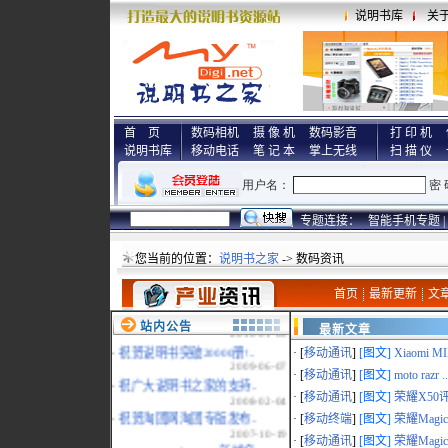
说明书库
关
首 页
数码相机
摄 像 机
数码影音
打 印 机
说明书库
移动电话
笔 记 本
掌上无线
扫 描 仪
专题连接：
智能手机专题 |
您当前的位置：
说明书之家
-> 数码资讯
·
说明书之家祝福2011年！..
首页
最新更新
文
2011-01-01
·
祝福2010年!
站内公告
最新文章
2010-01-03
·
祝贺说明书突破20000册!..
· [
移动通讯
]
[图文]
Xiaomi MI
2009-06-07
· [
移动通讯
]
[图文]
moto razr ..
·
祝广大说明书之家的支持..
2008-02-04
· [
移动通讯
]
[图文]
荣耀X50评
·
祝贺淘团网淘团专版发布..
· [
移动终端
]
[图文]
荣耀MagicP
2007-10-19
· [
移动通讯
]
[图文]
荣耀Magic 
·
www.myreadme.com新域名..