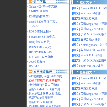
热门下载
∷推荐文章∷
·
Nokia N95(简体中文使..
·
[图文]
Xiaomi MIX Fold 3体
·
AJ-HPX3000MC
·
[图文]
moto razr 40评测
·
K10D(简体中文)
·
[图文]
荣耀X50评测
·
dopod P800(简体中文)..
·
[图文]
荣耀MagicPad 13评测
·
SF-565P
·
[图文]
荣耀Magic V2评测
·
EOS 30D完全指南
·
[图文]
小米 MIX Fold2测评
·
Powershot S5 IS(中文..
·
[图文]
三星Z Flip4评测
·
D80(中文说明书)
·
[图文]
Nothing phone （1）评
·
IXUS 950IS(中文)
·
[图文]
华为Mate50 Pro评测
·
HP Pavilion dv1000
·
[图文]
vivo X Fold+评测
·
EOS 400D实用指南
·
[图文]
小米 MIX Fold2测评
·
dopod 838pro
·
[图文]
moto razr 2022评测
·
DSC-T20
本月阅览排行
∷最新图文∷
·
WP8旗舰机 诺基亚920国内..
·
[图文]
Xiaomi MIX Fold 3体.
·
2007年智能手机横评推荐..
·
[图文]
moto razr 40评测
·
[专业测评]五款入门数码..
·
[图文]
荣耀X50评测
·
佳能5D Mark IV深度评测..
·
iPhone强敌 多普达S1详细..
·
[图文]
荣耀MagicPad 13评测.
·
诺基亚E90深度测评
·
[图文]
荣耀Magic V2评测
·
佳能EOS 500D评测
·
[图文]
小米 MIX Fold2测评.
·
防抖单反相机索尼A200测..