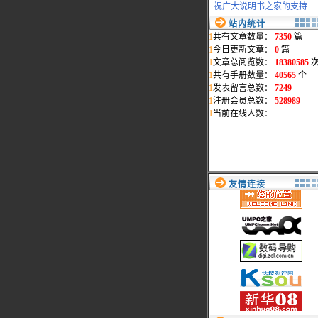
·
祝广大说明书之家的支持..
2008-0
站内统计
·
祝贺淘团网淘团专版发布..
1
共有文章数量：
7350
篇
2007-1
1
今日更新文章：
0
篇
·
www.myreadme.com新域名..
2007-0
1
文章总阅览数：
18380585
·
本站统一采用www.mydigi..
1
共有手册数量：
40565
个
2007-0
1
发表留言总数：
7249
·
地震影响，部分页面打开..
1
注册会员总数：
528989
2006-1
1
当前在线人数：
·
会员删除通告
2006-1
·
过节了,给本站添"色"
2006-0
·
网络维护公告
2006-0
友情连接
·
最新添加松下数码相机和..
2006-0