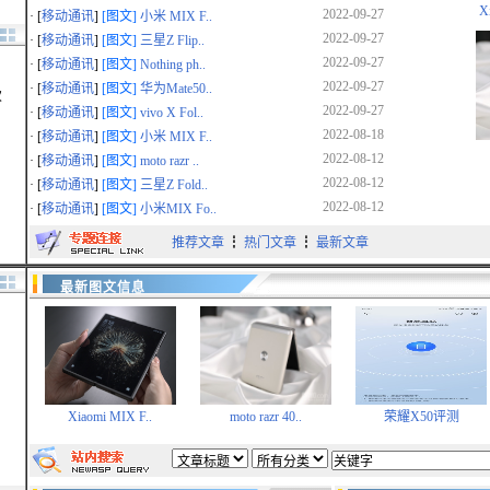
X
2022-09-27
· [
移动通讯
]
[图文]
小米 MIX F..
2-04
2022-09-27
· [
移动通讯
]
[图文]
三星Z Flip..
0-19
2022-09-27
· [
移动通讯
]
[图文]
Nothing ph..
2022-09-27
· [
移动通讯
]
[图文]
华为Mate50..
7-02
次
2022-09-27
· [
移动通讯
]
[图文]
vivo X Fol..
2-15
2022-08-18
· [
移动通讯
]
[图文]
小米 MIX F..
2022-08-12
· [
移动通讯
]
[图文]
moto razr ..
2-29
2022-08-12
· [
移动通讯
]
[图文]
三星Z Fold..
1-14
2022-08-12
· [
移动通讯
]
[图文]
小米MIX Fo..
9-28
推荐文章
┇
热门文章
┇
最新文章
9-19
最新图文信息
9-10
Xiaomi MIX F..
moto razr 40..
荣耀X50评测