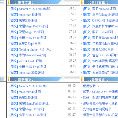
∷推荐文章∷
∷热门文章∷
08-15
·
[图文]
Xiaomi MIX Fold 3体验..
·
[图文]
索尼NEX-5T评测
07-13
·
[图文]
moto razr 40评测
·
[图文]
三星Galaxy S4评测
07-13
·
[图文]
荣耀X50评测
·
[图文]
OPPO N1详细评测
07-13
·
[图文]
荣耀MagicPad 13评测
·
[图文]
深度解析苹果iPhone 
07-13
·
[图文]
荣耀Magic V2评测
·
[图文]
索尼LT26ii评测
09-27
·
[图文]
小米 MIX Fold2测评
·
[图文]
索尼微单A6000评
09-27
·
[图文]
三星Z Flip4评测
·
[图文]
佳能5D Mark II评
09-27
·
[图文]
Nothing phone （1）评..
·
[图文]
索尼A5000评测
09-27
·
[图文]
华为Mate50 Pro评测
·
[图文]
佳能EOS 50D详
09-27
·
[图文]
vivo X Fold+评测
·
[图文]
WP8旗舰机 诺基亚9
08-18
·
[图文]
小米 MIX Fold2测评
·
[图文]
便携式旗舰佳能G10
08-12
·
[图文]
moto razr 2022评测
·
[图文]
索尼微单A7 II评测
∷最新图文∷
∷最新留言∷
08-15
·
[图文]
Xiaomi MIX Fold 3体..
·
使用说明书
07-13
·
[图文]
moto razr 40评测
·
松下AJ-D800AMC摄像机
07-13
·
[图文]
荣耀X50评测
·
您好！想请问有没有洗衣机
07-13
·
[图文]
荣耀MagicPad 13评测..
·
说明书能不能电子化或者简
07-13
·
[图文]
荣耀Magic V2评测
·
先锋组合音响说明书
09-27
·
[图文]
小米 MIX Fold2测评..
·
求富士施乐新产3560机型