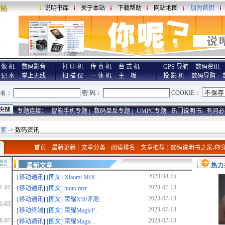
说明书库
关于本站
下载帮助
网站地图
加为首页
 像 机
数码影音
打 印 机
传 真 机
台 式 机
GPS 导航
数码资讯
 记 本
掌上无线
扫 描 仪
一 体 机
主 板
投 影 机
数码导购
专题连接：
智能手机专题 |
数码单反专题 |
UMPC专题|
热门说明书|
有问必
之家
-> 数码资讯
首页
最新更新
文章分类
阅读排名
文章推荐
数码说明书之家-你
最新文章
热力
2023-08-15
· [
移动通讯
]
[图文]
Xiaomi MIX..
1-01
2023-07-13
· [
移动通讯
]
[图文]
moto razr ..
2023-07-13
· [
移动通讯
]
[图文]
荣耀X50评测..
1-03
2023-07-13
· [
移动终端
]
[图文]
荣耀MagicP..
6-07
2023-07-13
· [
移动通讯
]
[图文]
荣耀Magic ..