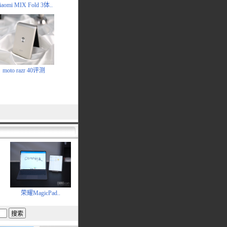
iaomi MIX Fold 3体..
moto razr 40评测
荣耀MagicPad..