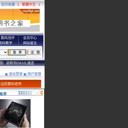
加为收藏
繁體中文
数码测评
会员中心
数码教学
网站留言
答|
说明书EMAIL递送
退出登录
用户管理
身边的数码老师
推荐