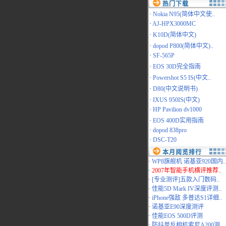
热门下载
·
Nokia N95(简体中文使..
·
AJ-HPX3000MC
·
K10D(简体中文)
·
dopod P800(简体中文)..
·
SF-565P
·
EOS 30D完全指南
·
Powershot S5 IS(中文..
·
D80(中文说明书)
·
IXUS 950IS(中文)
·
HP Pavilion dv1000
·
EOS 400D实用指南
·
dopod 838pro
·
DSC-T20
本月阅览排行
·
WP8旗舰机 诺基亚920国内..
·
2007年智能手机横评推荐..
·
[专业测评]五款入门数码..
·
佳能5D Mark IV深度评测..
·
iPhone强敌 多普达S1详细..
·
诺基亚E90深度测评
·
佳能EOS 500D评测
·
防抖单反相机索尼A200测..