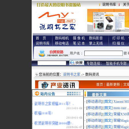
说明书库
关
首 页
数码相机
摄 像 机
数码影音
打 印 机
说明书库
移动电话
笔 记 本
掌上无线
扫 描 仪
专题连接：
智能手机专题 |
您当前的位置：
说明书之家
-> 数码资讯
首页
最新更新
文
站内公告
最新文章
· [
移动通讯
]
[图文]
Xiaomi MI
·
说明书之家祝福2011年！..
2011-01-01
· [
移动通讯
]
[图文]
moto razr ..
·
祝福2010年!
· [
移动通讯
]
[图文]
荣耀X50评
2010-01-03
· [
移动终端
]
[图文]
荣耀MagicP
·
祝贺说明书突破20000册!..
2009-06-07
· [
移动通讯
]
[图文]
荣耀Magic 