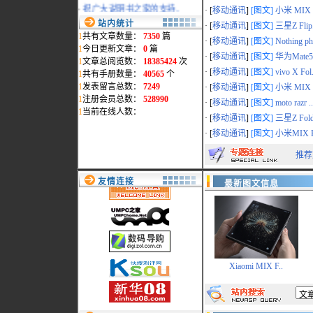
·
祝广大说明书之家的支持..
· [
移动通讯
]
[图文]
小米 MIX F
2008-02-04
站内统计
· [
移动通讯
]
[图文]
三星Z Flip.
·
祝贺淘团网淘团专版发布..
1
共有文章数量：
7350
篇
2007-10-19
· [
移动通讯
]
[图文]
Nothing ph
1
今日更新文章：
0
篇
·
www.myreadme.com新域名..
· [
移动通讯
]
[图文]
华为Mate50
1
文章总阅览数：
18385424
次
2007-07-02
· [
移动通讯
]
[图文]
vivo X Fol.
1
共有手册数量：
40565
个
·
本站统一采用www.mydigi..
2007-02-15
1
发表留言总数：
7249
· [
移动通讯
]
[图文]
小米 MIX F
·
地震影响，部分页面打开..
1
注册会员总数：
528990
· [
移动通讯
]
[图文]
moto razr ..
2006-12-29
1
当前在线人数：
· [
移动通讯
]
[图文]
三星Z Fold
·
会员删除通告
2006-11-14
· [
移动通讯
]
[图文]
小米MIX F
·
过节了,给本站添"色"
2006-09-28
推荐
·
网络维护公告
2006-09-19
友情连接
最新图文信息
·
最新添加松下数码相机和..
2006-09-10
Xiaomi MIX F..