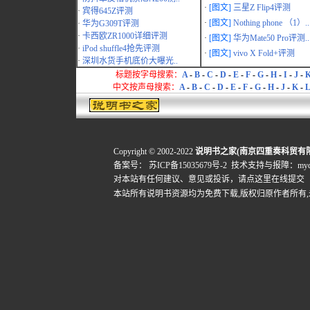
·
[图文]
三星Z Flip4评测
·
宾得645Z评测
·
[图文]
Nothing phone （1）..
·
华为G309T评测
·
卡西欧ZR1000详细评测
·
[图文]
华为Mate50 Pro评测..
·
iPod shuffle4抢先评测
·
[图文]
vivo X Fold+评测
·
深圳水货手机底价大曝光..
标题按字母搜索：
A
-
B
-
C
-
D
-
E
-
F
-
G
-
H
-
I
-
J
-
中文按声母搜索：
A
-
B
-
C
-
D
-
E
-
F
-
G
-
H
-
J
-
K
-
L
Copyright © 2002-2022
说明书之家(南京四重奏科贸有
备案号：
苏ICP备15035679号-2
技术支持与报障：mydigi
对本站有任何建议、意见或投诉，
请点这里在线提交
本站所有说明书资源均为免费下载,版权归原作者所有