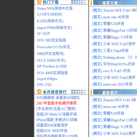
热门下载
∷推荐文章∷
·
Nokia N95(简体中文使..
·
[图文]
Xiaomi MIX Fold 3体
·
AJ-HPX3000MC
·
[图文]
moto razr 40评测
·
K10D(简体中文)
·
[图文]
荣耀X50评测
·
dopod P800(简体中文)..
·
[图文]
荣耀MagicPad 13评测
·
SF-565P
·
[图文]
荣耀Magic V2评测
·
EOS 30D完全指南
·
[图文]
小米 MIX Fold2测评
·
Powershot S5 IS(中文..
·
[图文]
三星Z Flip4评测
·
D80(中文说明书)
·
[图文]
Nothing phone （1）评
·
IXUS 950IS(中文)
·
[图文]
华为Mate50 Pro评测
·
HP Pavilion dv1000
·
[图文]
vivo X Fold+评测
·
EOS 400D实用指南
·
[图文]
小米 MIX Fold2测评
·
dopod 838pro
·
[图文]
moto razr 2022评测
·
DSC-T20
本月阅览排行
∷最新图文∷
·
WP8旗舰机 诺基亚920国内..
·
[图文]
Xiaomi MIX Fold 3体.
·
2007年智能手机横评推荐..
·
[图文]
moto razr 40评测
·
[专业测评]五款入门数码..
·
[图文]
荣耀X50评测
·
佳能5D Mark IV深度评测..
·
iPhone强敌 多普达S1详细..
·
[图文]
荣耀MagicPad 13评测.
·
诺基亚E90深度测评
·
[图文]
荣耀Magic V2评测
·
佳能EOS 500D评测
·
[图文]
小米 MIX Fold2测评.
·
防抖单反相机索尼A200测..