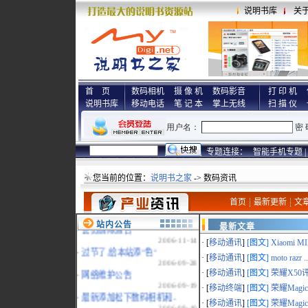
说明书库
关
·
说明书之家祝福2011年！..
2011-01-01
·
祝福2010年!
2010-01-03
·
祝贺说明书突破20000册!..
首 页
数码相机
摄 像 机
数码影音
打 印 机
2009-06-07
说明书库
移动电话
笔 记 本
掌上无线
扫 描 仪
·
祝广大说明书之家的支持..
2008-02-04
·
祝贺淘团网淘团专版发布..
2007-10-19
专题连接：
智能手机专题 |
·
www.myreadme.com新域名..
2007-07-02
您当前的位置：
说明书之家
-> 数码资讯
·
本站统一采用www.mydigi..
2007-02-15
首页
最新更新
文
·
地震影响，部分页面打开..
2006-12-29
站内公告
最新文章
·
会员删除通告
2006-11-14
· [
移动通讯
]
[图文]
Xiaomi MI
·
过节了,给本站添"色"
· [
移动通讯
]
[图文]
moto razr ..
2006-09-28
·
网络维护公告
· [
移动通讯
]
[图文]
荣耀X50评
2006-09-19
· [
移动终端
]
[图文]
荣耀MagicP
·
最新添加松下数码相机和..
· [
移动通讯
]
[图文]
荣耀Magic 
2006-09-10