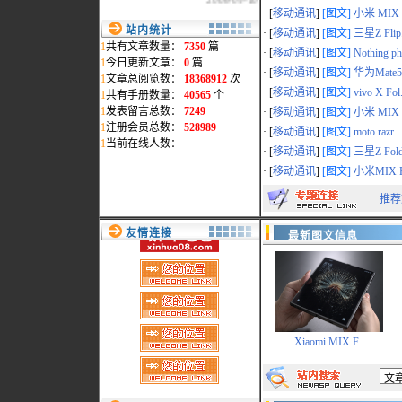
· [
移动通讯
]
[图文]
小米 MIX F
站内统计
· [
移动通讯
]
[图文]
三星Z Flip.
1
共有文章数量：
7350
篇
· [
移动通讯
]
[图文]
Nothing ph
1
今日更新文章：
0
篇
· [
移动通讯
]
[图文]
华为Mate50
1
文章总阅览数：
18368912
次
· [
移动通讯
]
[图文]
vivo X Fol.
1
共有手册数量：
40565
个
1
发表留言总数：
7249
· [
移动通讯
]
[图文]
小米 MIX F
1
注册会员总数：
528989
· [
移动通讯
]
[图文]
moto razr ..
1
当前在线人数：
· [
移动通讯
]
[图文]
三星Z Fold
· [
移动通讯
]
[图文]
小米MIX F
推荐
友情连接
最新图文信息
Xiaomi MIX F..