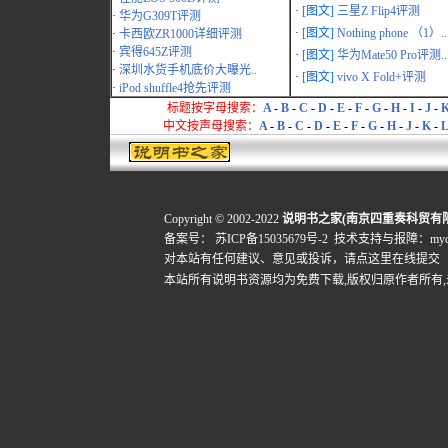
·
[图文]
三星Z Flip4评测
·
华为G309T评测
·
[图文]
Nothing phone （1）..
·
卡西欧ZR1000详细评测
·
宾得645Z评测
·
[图文]
华为Mate50 Pro评测..
·
深圳水货手机底价大曝光..
·
[图文]
vivo X Fold+评测
·
iPod shuffle4抢先评测
标题按字母搜索：
A
-
B
-
C
-
D
-
E
-
F
-
G
-
H
-
I
-
J
-
中文按声母搜索：
A
-
B
-
C
-
D
-
E
-
F
-
G
-
H
-
J
-
K
-
L
Copyright © 2002-2022
说明书之家(南京四重奏科贸有
备案号：
苏ICP备15035679号-2
技术支持与报障：mydigi
对本站有任何建议、意见或投诉，
请点这里在线提交
本站所有说明书资源均为免费下载,版权归原作者所有