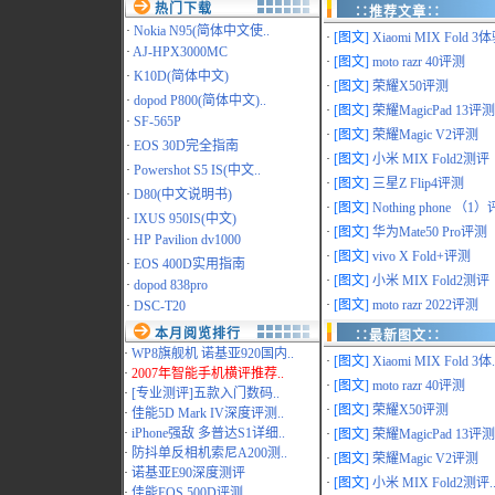
热门下载
∷推荐文章∷
·
Nokia N95(简体中文使..
·
[图文]
Xiaomi MIX Fold 3体
·
AJ-HPX3000MC
·
[图文]
moto razr 40评测
·
K10D(简体中文)
·
[图文]
荣耀X50评测
·
dopod P800(简体中文)..
·
[图文]
荣耀MagicPad 13评测
·
SF-565P
·
[图文]
荣耀Magic V2评测
·
EOS 30D完全指南
·
[图文]
小米 MIX Fold2测评
·
Powershot S5 IS(中文..
·
[图文]
三星Z Flip4评测
·
D80(中文说明书)
·
[图文]
Nothing phone （1）评
·
IXUS 950IS(中文)
·
[图文]
华为Mate50 Pro评测
·
HP Pavilion dv1000
·
[图文]
vivo X Fold+评测
·
EOS 400D实用指南
·
[图文]
小米 MIX Fold2测评
·
dopod 838pro
·
[图文]
moto razr 2022评测
·
DSC-T20
本月阅览排行
∷最新图文∷
·
WP8旗舰机 诺基亚920国内..
·
[图文]
Xiaomi MIX Fold 3体.
·
2007年智能手机横评推荐..
·
[图文]
moto razr 40评测
·
[专业测评]五款入门数码..
·
[图文]
荣耀X50评测
·
佳能5D Mark IV深度评测..
·
iPhone强敌 多普达S1详细..
·
[图文]
荣耀MagicPad 13评测.
·
防抖单反相机索尼A200测..
·
[图文]
荣耀Magic V2评测
·
诺基亚E90深度测评
·
[图文]
小米 MIX Fold2测评.
·
佳能EOS 500D评测