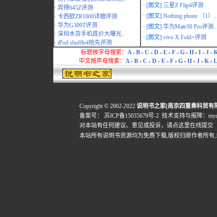
·
[图文]
三星Z Flip4评测
·
宾得645Z评测
·
[图文]
Nothing phone （1）..
·
卡西欧ZR1000详细评测
·
华为G309T评测
·
[图文]
华为Mate50 Pro评测..
·
深圳水货手机底价大曝光..
·
[图文]
vivo X Fold+评测
·
iPod shuffle4抢先评测
标题按字母搜索：
A
-
B
-
C
-
D
-
E
-
F
-
G
-
H
-
I
-
J
-
中文按声母搜索：
A
-
B
-
C
-
D
-
E
-
F
-
G
-
H
-
J
-
K
-
L
Copyright © 2002-2022
说明书之家(南京四重奏科贸有
备案号：
苏ICP备15035679号-2
技术支持与报障：mydigi
对本站有任何建议、意见或投诉，
请点这里在线提交
本站所有说明书资源均为免费下载,版权归原作者所有