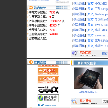
2009-06-07
· [
移动通讯
]
[图文]
小米 MIX F
·
祝广大说明书之家的支持..
站内统计
· [
移动通讯
]
[图文]
三星Z Flip.
2008-02-04
1
共有文章数量：
7350
篇
·
祝贺淘团网淘团专版发布..
· [
移动通讯
]
[图文]
Nothing ph
1
今日更新文章：
0
篇
2007-10-19
· [
移动通讯
]
[图文]
华为Mate50
1
文章总阅览数：
18380552
次
·
www.myreadme.com新域名..
· [
移动通讯
]
[图文]
vivo X Fol.
2007-07-02
1
共有手册数量：
40565
个
·
本站统一采用www.mydigi..
1
发表留言总数：
7249
· [
移动通讯
]
[图文]
小米 MIX F
2007-02-15
1
注册会员总数：
528989
· [
移动通讯
]
[图文]
moto razr ..
·
地震影响，部分页面打开..
1
当前在线人数：
· [
移动通讯
]
[图文]
三星Z Fold
2006-12-29
·
会员删除通告
· [
移动通讯
]
[图文]
小米MIX F
2006-11-14
推荐
·
过节了,给本站添"色"
2006-09-28
·
网络维护公告
友情连接
最新图文信息
2006-09-19
·
最新添加松下数码相机和..
2006-09-10
Xiaomi MIX F..