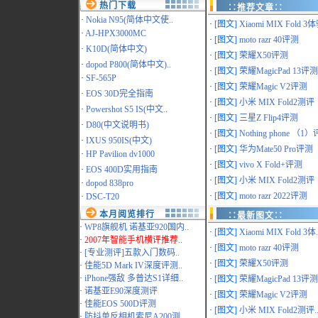
热门下载
∷推荐文章∷
·
Nokia N95(简体中文使..
·
[图文]
Xiaomi MIX Fold 3体
·
AJ-HPX3000MC
·
[图文]
moto razr 40评测
·
K10D(简体中文)
·
[图文]
荣耀X50评测
·
dopod P800(简体中文)..
·
[图文]
荣耀MagicPad 13评测
·
SF-565P
·
[图文]
荣耀Magic V2评测
·
EOS 30D完全指南
·
[图文]
小米 MIX Fold2测评
·
Powershot S5 IS(中文..
·
[图文]
三星Z Flip4评测
·
D80(中文说明书)
·
[图文]
Nothing phone （1）评
·
IXUS 950IS(中文)
·
[图文]
华为Mate50 Pro评测
·
HP Pavilion dv1000
·
[图文]
vivo X Fold+评测
·
EOS 400D实用指南
·
[图文]
小米 MIX Fold2测评
·
dopod 838pro
·
[图文]
moto razr 2022评测
·
DSC-T20
本月阅览排行
∷最新图文∷
·
WP8旗舰机 诺基亚920国内..
·
[图文]
Xiaomi MIX Fold 3体.
·
2007年智能手机横评推荐..
·
[图文]
moto razr 40评测
·
[专业测评]五款入门数码..
·
[图文]
荣耀X50评测
·
佳能5D Mark IV深度评测..
·
iPhone强敌 多普达S1详细..
·
[图文]
荣耀MagicPad 13评测.
·
诺基亚E90深度测评
·
[图文]
荣耀Magic V2评测
·
佳能EOS 500D评测
·
[图文]
小米 MIX Fold2测评.
·
防抖单反相机索尼A200测..