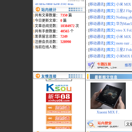
·
祝贺淘团网淘团专版发布..
· [
移动通讯
]
[图文]
小米 MIX F
2007-10-19
站内统计
· [
移动通讯
]
[图文]
三星Z Flip.
·
www.myreadme.com新域名..
1
共有文章数量：
7350
篇
· [
移动通讯
]
[图文]
Nothing ph
2007-07-02
1
今日更新文章：
0
篇
·
本站统一采用www.mydigi..
· [
移动通讯
]
[图文]
华为Mate50
1
文章总阅览数：
18384972
次
2007-02-15
· [
移动通讯
]
[图文]
vivo X Fol.
1
共有手册数量：
40565
个
·
地震影响，部分页面打开..
1
发表留言总数：
7249
· [
移动通讯
]
[图文]
小米 MIX F
2006-12-29
1
注册会员总数：
528990
·
会员删除通告
· [
移动通讯
]
[图文]
moto razr ..
1
当前在线人数：
2006-11-14
· [
移动通讯
]
[图文]
三星Z Fold
·
过节了,给本站添"色"
· [
移动通讯
]
[图文]
小米MIX F
2006-09-28
·
网络维护公告
推荐
2006-09-19
·
最新添加松下数码相机和..
2006-09-10
友情连接
最新图文信息
Xiaomi MIX F..