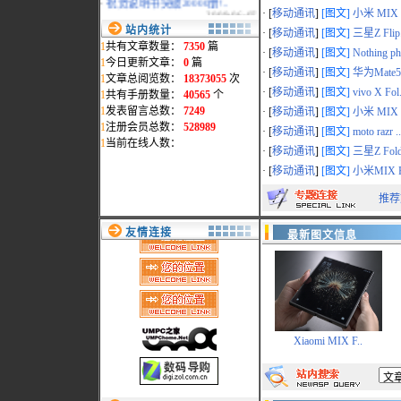
2009-06-07
· [
移动通讯
]
[图文]
小米 MIX F
·
祝广大说明书之家的支持..
站内统计
· [
移动通讯
]
[图文]
三星Z Flip.
2008-02-04
1
共有文章数量：
7350
篇
· [
移动通讯
]
[图文]
Nothing ph
·
祝贺淘团网淘团专版发布..
1
今日更新文章：
0
篇
2007-10-19
· [
移动通讯
]
[图文]
华为Mate50
1
文章总阅览数：
18373055
次
·
www.myreadme.com新域名..
· [
移动通讯
]
[图文]
vivo X Fol.
1
共有手册数量：
40565
个
2007-07-02
1
发表留言总数：
7249
· [
移动通讯
]
[图文]
小米 MIX F
·
本站统一采用www.mydigi..
1
注册会员总数：
528989
2007-02-15
· [
移动通讯
]
[图文]
moto razr ..
1
当前在线人数：
·
地震影响，部分页面打开..
· [
移动通讯
]
[图文]
三星Z Fold
2006-12-29
· [
移动通讯
]
[图文]
小米MIX F
·
会员删除通告
2006-11-14
推荐
·
过节了,给本站添"色"
2006-09-28
友情连接
·
网络维护公告
最新图文信息
2006-09-19
·
最新添加松下数码相机和..
2006-09-10
Xiaomi MIX F..