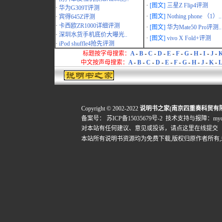
·
[图文]
三星Z Flip4评测
·
华为G309T评测
·
[图文]
Nothing phone （1）..
·
宾得645Z评测
·
卡西欧ZR1000详细评测
·
[图文]
华为Mate50 Pro评测..
·
深圳水货手机底价大曝光..
·
[图文]
vivo X Fold+评测
·
iPod shuffle4抢先评测
标题按字母搜索：
A
-
B
-
C
-
D
-
E
-
F
-
G
-
H
-
I
-
J
-
中文按声母搜索：
A
-
B
-
C
-
D
-
E
-
F
-
G
-
H
-
J
-
K
-
L
Copyright © 2002-2022
说明书之家(南京四重奏科贸有
备案号：
苏ICP备15035679号-2
技术支持与报障：mydigi
对本站有任何建议、意见或投诉，
请点这里在线提交
本站所有说明书资源均为免费下载,版权归原作者所有