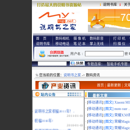
说明书库
关
首 页
数码相机
摄 像 机
数码影音
打 印 机
说明书库
移动电话
笔 记 本
掌上无线
扫 描 仪
专题连接：
智能手机专题 |
您当前的位置：
说明书之家
-> 数码资讯
首页
最新更新
文
站内公告
最新文章
· [
移动通讯
]
[图文]
Xiaomi MI
· [
移动通讯
]
[图文]
moto razr ..
·
说明书之家祝福2011年！..
2011-01-01
· [
移动通讯
]
[图文]
荣耀X50评
·
祝福2010年!
· [
移动终端
]
[图文]
荣耀MagicP
2010-01-03
· [
移动通讯
]
[图文]
荣耀Magic 
·
祝贺说明书突破20000册!..