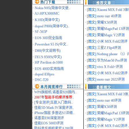
热门下载
∷推荐文章∷
·
Nokia N95(简体中文使..
·
[图文]
Xiaomi MIX Fold 3体
·
AJ-HPX3000MC
·
[图文]
moto razr 40评测
·
K10D(简体中文)
·
[图文]
荣耀X50评测
·
dopod P800(简体中文)..
·
[图文]
荣耀MagicPad 13评测
·
SF-565P
·
[图文]
荣耀Magic V2评测
·
EOS 30D完全指南
·
[图文]
小米 MIX Fold2测评
·
Powershot S5 IS(中文..
·
[图文]
三星Z Flip4评测
·
D80(中文说明书)
·
[图文]
Nothing phone （1）评
·
IXUS 950IS(中文)
·
[图文]
华为Mate50 Pro评测
·
HP Pavilion dv1000
·
[图文]
vivo X Fold+评测
·
EOS 400D实用指南
·
[图文]
小米 MIX Fold2测评
·
dopod 838pro
·
[图文]
moto razr 2022评测
·
DSC-T20
本月阅览排行
∷最新图文∷
·
WP8旗舰机 诺基亚920国内..
·
[图文]
Xiaomi MIX Fold 3体.
·
2007年智能手机横评推荐..
·
[图文]
moto razr 40评测
·
[专业测评]五款入门数码..
·
[图文]
荣耀X50评测
·
佳能5D Mark IV深度评测..
·
iPhone强敌 多普达S1详细..
·
[图文]
荣耀MagicPad 13评测.
·
诺基亚E90深度测评
·
[图文]
荣耀Magic V2评测
·
佳能EOS 500D评测
·
[图文]
小米 MIX Fold2测评.
·
防抖单反相机索尼A200测..