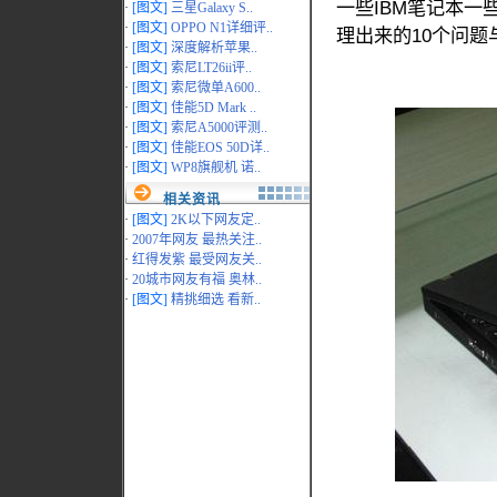
一些IBM笔记本
·
[图文]
三星Galaxy S..
·
[图文]
OPPO N1详细评..
理出来的10个问题
·
[图文]
深度解析苹果..
·
[图文]
索尼LT26ii评..
·
[图文]
索尼微单A600..
·
[图文]
佳能5D Mark ..
·
[图文]
索尼A5000评测..
·
[图文]
佳能EOS 50D详..
·
[图文]
WP8旗舰机 诺..
相关资讯
·
[图文]
2K以下网友定..
·
2007年网友 最热关注..
·
红得发紫 最受网友关..
·
20城市网友有福 奥林..
·
[图文]
精挑细选 看新..