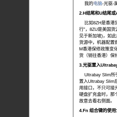
我的
电脑
-光驱-
2.H结尾和U结尾
比如8ZH是香港货源
行”，8ZU是美国货
见于新加坡)，如此类
货源中，机器配置
M香港保修政策变
货（销往香港）保
3.光驱置入Ultra
Ultrabay S
置入Ultrabay S
用接口，不只可接光驱
硬盘扩充盒时，那
故意去看右侧面。
4.Fn 组合键的使