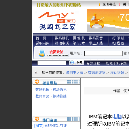
说明书库
关
首 页
数码相机
摄 像 机
数码影音
打 印 机
说明书库
移动电话
笔 记 本
掌上无线
扫 描 仪
专题连接：
智能手机专题 |
您当前的位置：
说明书之家
->
数码测评室
->
移动终端
-
栏目导航
·
数码影像
·
移动通讯
作者：佚名 
·
数码音频
·
移动终端
IBM笔记本
电脑
以
热门资讯
过硬所以IBM笔
·
[图文]
索尼NEX-5T评..