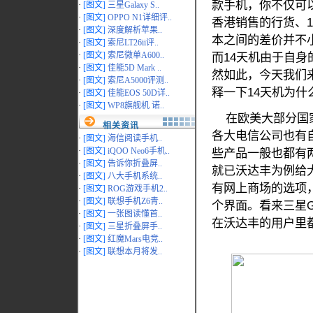
款手机，你不仅可
·
[图文]
三星Galaxy S..
·
[图文]
OPPO N1详细评..
香港销售的行货、
·
[图文]
深度解析苹果..
本之间的差价并不
·
[图文]
索尼LT26ii评..
·
[图文]
索尼微单A600..
而14天机由于自
·
[图文]
佳能5D Mark ..
然如此，今天我们
·
[图文]
索尼A5000评测..
释一下14天机为什
·
[图文]
佳能EOS 50D详..
·
[图文]
WP8旗舰机 诺..
在欧美大部分国家
相关资讯
各大电信公司也有
·
[图文]
海信阅读手机..
·
[图文]
iQOO Neo6手机..
些产品一般也都有
·
[图文]
告诉你折叠屏..
就已沃达丰为例给
·
[图文]
八大手机系统..
有网上商场的选项，点
·
[图文]
ROG游戏手机2..
·
[图文]
联想手机Z6青..
个界面。看来三星G6
·
[图文]
一张图读懂首..
在沃达丰的用户里
·
[图文]
三星折叠屏手..
·
[图文]
红魔Mars电竞..
·
[图文]
联想本月将发..