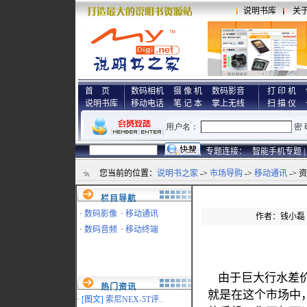
说明书库
关
首 页
数码相机
摄 像 机
数码影音
打 印 机
说明书库
移动电话
笔 记 本
掌上无线
扫 描 仪
专题连接：
智能手机专题 |
您当前的位置：
说明书之家
->
市场导购
->
移动通讯
-> 
栏目导航
·
数码影像
·
移动通讯
作者：钱小磊 来
·
数码音频
·
移动终端
由于巨大行水差价
热门资讯
就是在这个市场中
·
[图文]
索尼NEX-5T评..