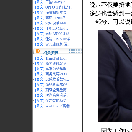
·
[图文]
三星Galaxy S..
晚六不仅要挤地
·
[图文]
OPPO N1详细评..
多少也会感到一
·
[图文]
深度解析苹果..
·
[图文]
索尼LT26ii评..
一部分，可以说
·
[图文]
索尼微单A600..
·
[图文]
佳能5D Mark ..
·
[图文]
索尼A5000评测..
·
[图文]
佳能EOS 50D详..
·
[图文]
WP8旗舰机 诺..
相关资讯
·
[图文]
ThinkPad E55..
·
[图文]
商务旗舰金立..
·
[图文]
高端商务旗舰..
·
[图文]
商务黑莓9930..
·
[图文]
惠普发首款Wi..
·
[图文]
商务机海尔C6..
·
[图文]
顶级全键盘商..
·
[图文]
时尚商务滑盖..
·
[图文]
怪兽智能商务..
·
[图文]
Wi-Fi+GPS高端..
因为工作的关