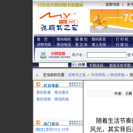
说明书库
关
首 页
数码相机
摄 像 机
数码影音
打 印 机
说明书库
移动电话
笔 记 本
掌上无线
扫 描 仪
专题连接：
智能手机专题 |
您当前的位置：
说明书之家
->
市场导购
->
移动终端
-> 
栏目导航
·
数码影像
·
移动通讯
作者：王腾 来
·
数码音频
·
移动终端
随着生活节奏
热门资讯
风光，其实背后
·
[图文]
索尼NEX-5T评..