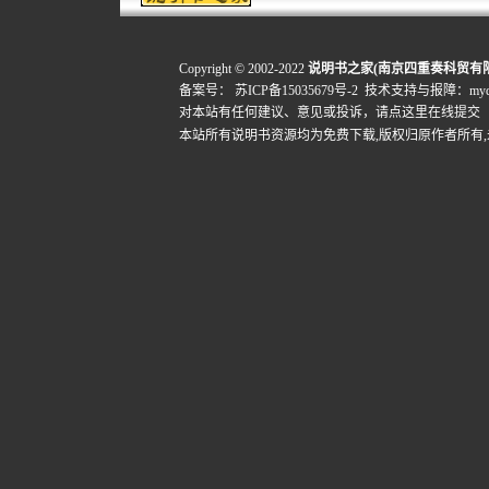
Copyright © 2002-2022
说明书之家(南京四重奏科贸有
备案号：
苏ICP备15035679号-2
技术支持与报障：mydigi
对本站有任何建议、意见或投诉，
请点这里在线提交
本站所有说明书资源均为免费下载,版权归原作者所有