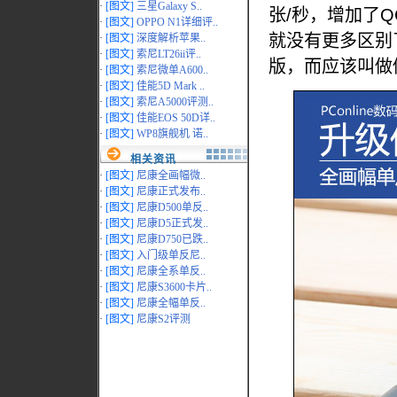
·
[图文]
三星Galaxy S..
张/秒，增加了Q
·
[图文]
OPPO N1详细评..
就没有更多区别了
·
[图文]
深度解析苹果..
·
[图文]
索尼LT26ii评..
版，而应该叫做
·
[图文]
索尼微单A600..
·
[图文]
佳能5D Mark ..
·
[图文]
索尼A5000评测..
·
[图文]
佳能EOS 50D详..
·
[图文]
WP8旗舰机 诺..
相关资讯
·
[图文]
尼康全画幅微..
·
[图文]
尼康正式发布..
·
[图文]
尼康D500单反..
·
[图文]
尼康D5正式发..
·
[图文]
尼康D750已跌..
·
[图文]
入门级单反尼..
·
[图文]
尼康全系单反..
·
[图文]
尼康S3600卡片..
·
[图文]
尼康全幅单反..
·
[图文]
尼康S2评测