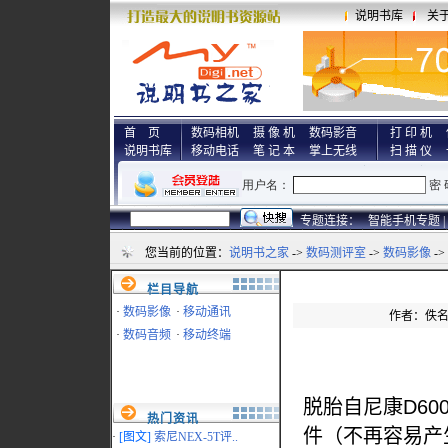
说明书库
关
首 页
数码相机
摄 像 机
数码影音
打 印 机
说明书库
移动电话
笔 记 本
掌上无线
扫 描 仪
专题连接：
智能手机专题 |
您当前的位置：
说明书之家
->
数码测评室
->
数码影像
-
栏目导航
·
数码影像
·
移动通讯
作者：佚名 来
·
数码音频
·
移动终端
脱胎自尼康D60
热门资讯
件（不再容易产
·
[图文]
索尼NEX-5T评..