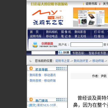
说明书库
关
首 页
数码相机
摄 像 机
数码影音
打 印 机
说明书库
移动电话
笔 记 本
掌上无线
扫 描 仪
专题连接：
智能手机专题 |
您当前的位置：
说明书之家
->
数码测评室
->
移动终端
-
栏目导航
·
数码影像
·
移动通讯
作者：尹航 来
·
数码音频
·
移动终端
曾经谈及英特尔
热门资讯
鼻，因为在整个
·
[图文]
索尼NEX-5T评..