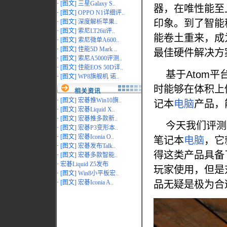
·
[图文]
三星Galaxy S..
器，在唯性能至
·
[图文]
OPPO N1详细评..
印象。到了智能
·
[图文]
深度解析苹果..
·
[图文]
索尼LT26ii评..
能卷土重来，成
·
[图文]
索尼微单A600..
·
[图文]
佳能5D Mark ..
最佳硬件解决方
·
[图文]
索尼A5000评测..
·
[图文]
佳能EOS 50D详..
基于Atom平
·
[图文]
WP8旗舰机 诺..
时能够在体积上
相关资讯
·
[图文]
宏碁推Win10旗..
记本
电脑
产品，
·
[图文]
宏碁Liquid X..
·
[图文]
宏碁推多款新..
今天我们评测的主
·
[图文]
宏碁P3变形本..
·
[图文]
宏碁Iconia O..
笔记本
电脑
，它
·
[图文]
宏碁发布Talk..
得这类产品具备
·
[图文]
宏碁多款智能..
·
宏碁Liquid Z5发布
玩家使用，但是
·
[图文]
Win8小平板宏..
·
[图文]
宏碁Iconia A..
品无疑是极为合