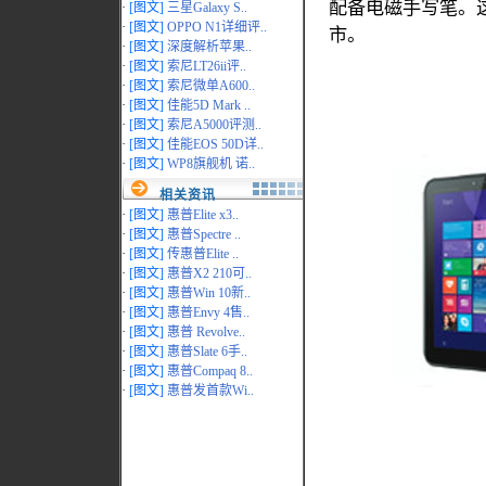
配备电磁手写笔。
·
[图文]
三星Galaxy S..
·
[图文]
OPPO N1详细评..
市。
·
[图文]
深度解析苹果..
·
[图文]
索尼LT26ii评..
·
[图文]
索尼微单A600..
·
[图文]
佳能5D Mark ..
·
[图文]
索尼A5000评测..
·
[图文]
佳能EOS 50D详..
·
[图文]
WP8旗舰机 诺..
相关资讯
·
[图文]
惠普Elite x3..
·
[图文]
惠普Spectre ..
·
[图文]
传惠普Elite ..
·
[图文]
惠普X2 210可..
·
[图文]
惠普Win 10新..
·
[图文]
惠普Envy 4售..
·
[图文]
惠普 Revolve..
·
[图文]
惠普Slate 6手..
·
[图文]
惠普Compaq 8..
·
[图文]
惠普发首款Wi..