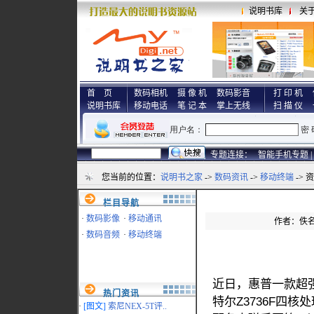
说明书库
关
首 页
数码相机
摄 像 机
数码影音
打 印 机
说明书库
移动电话
笔 记 本
掌上无线
扫 描 仪
专题连接：
智能手机专题 |
您当前的位置：
说明书之家
->
数码资讯
->
移动终端
-> 
栏目导航
·
数码影像
·
移动通讯
作者：佚名 
·
数码音频
·
移动终端
近日，惠普一款超
热门资讯
特尔Z3736F四核
·
[图文]
索尼NEX-5T评..