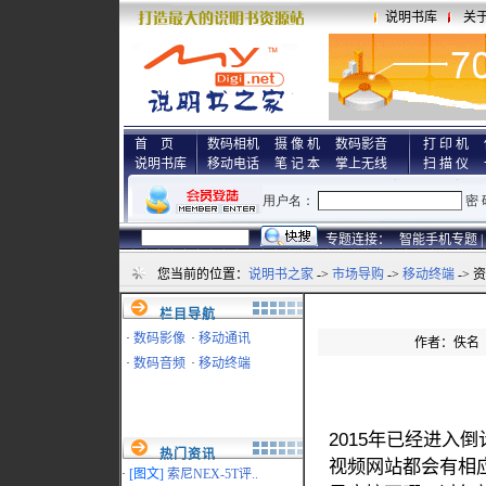
说明书库
关
首 页
数码相机
摄 像 机
数码影音
打 印 机
说明书库
移动电话
笔 记 本
掌上无线
扫 描 仪
专题连接：
智能手机专题 |
您当前的位置：
说明书之家
->
市场导购
->
移动终端
-> 
栏目导航
·
数码影像
·
移动通讯
作者：佚名 来源
·
数码音频
·
移动终端
2015年已经进入
热门资讯
视频网站都会有相
·
[图文]
索尼NEX-5T评..