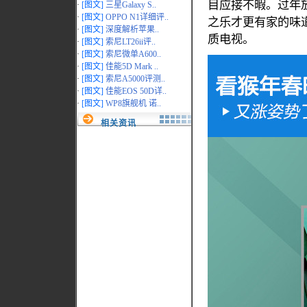
目应接不暇。过年
·
[图文]
三星Galaxy S..
·
[图文]
OPPO N1详细评..
之乐才更有家的味
·
[图文]
深度解析苹果..
质电视。
·
[图文]
索尼LT26ii评..
·
[图文]
索尼微单A600..
·
[图文]
佳能5D Mark ..
·
[图文]
索尼A5000评测..
·
[图文]
佳能EOS 50D详..
·
[图文]
WP8旗舰机 诺..
相关资讯