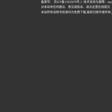
备案号：
苏ICP备15035679号-2
技术支持与报障：mydigi
对本站有任何建议、意见或投诉，
请点这里在线提交
本站所有说明书资源均为免费下载,版权归原作者所有