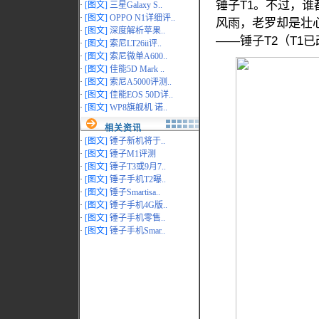
锤子T1。不过，
·
[图文]
三星Galaxy S..
·
[图文]
OPPO N1详细评..
风雨，老罗却是壮
·
[图文]
深度解析苹果..
——锤子T2（T1
·
[图文]
索尼LT26ii评..
·
[图文]
索尼微单A600..
·
[图文]
佳能5D Mark ..
·
[图文]
索尼A5000评测..
·
[图文]
佳能EOS 50D详..
·
[图文]
WP8旗舰机 诺..
相关资讯
·
[图文]
锤子新机将于..
·
[图文]
锤子M1评测
·
[图文]
锤子T3或9月7..
·
[图文]
锤子手机T2曝..
·
[图文]
锤子Smartisa..
·
[图文]
锤子手机4G版..
·
[图文]
锤子手机零售..
·
[图文]
锤子手机Smar..