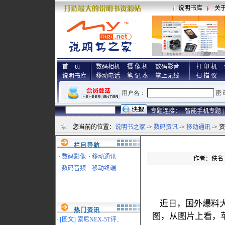
说明书库
关
首 页
数码相机
摄 像 机
数码影音
打 印 机
说明书库
移动电话
笔 记 本
掌上无线
扫 描 仪
专题连接：
智能手机专题 |
您当前的位置：
说明书之家
->
数码资讯
->
移动通讯
-> 
栏目导航
·
数码影像
·
移动通讯
作者：佚名 来
·
数码音频
·
移动终端
近日，国外爆料大神@
热门资讯
图，从图片上看，苹果
·
[图文]
索尼NEX-5T评..