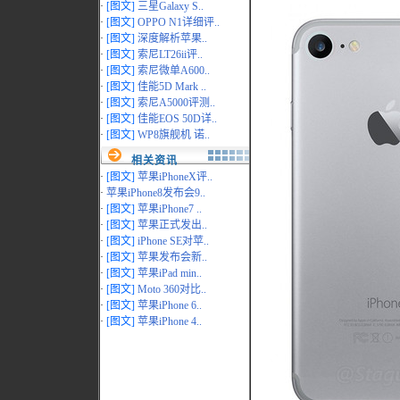
·
[图文]
三星Galaxy S..
·
[图文]
OPPO N1详细评..
·
[图文]
深度解析苹果..
·
[图文]
索尼LT26ii评..
·
[图文]
索尼微单A600..
·
[图文]
佳能5D Mark ..
·
[图文]
索尼A5000评测..
·
[图文]
佳能EOS 50D详..
·
[图文]
WP8旗舰机 诺..
相关资讯
·
[图文]
苹果iPhoneX评..
·
苹果iPhone8发布会9..
·
[图文]
苹果iPhone7 ..
·
[图文]
苹果正式发出..
·
[图文]
iPhone SE对苹..
·
[图文]
苹果发布会新..
·
[图文]
苹果iPad min..
·
[图文]
Moto 360对比..
·
[图文]
苹果iPhone 6..
·
[图文]
苹果iPhone 4..