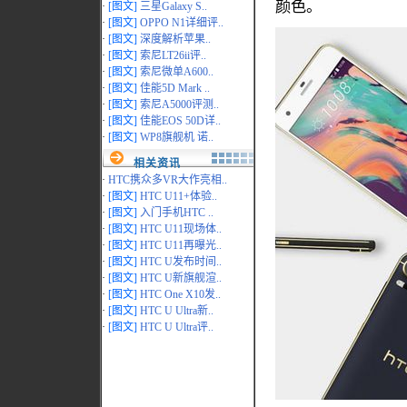
颜色。
·
[图文]
三星Galaxy S..
·
[图文]
OPPO N1详细评..
·
[图文]
深度解析苹果..
·
[图文]
索尼LT26ii评..
·
[图文]
索尼微单A600..
·
[图文]
佳能5D Mark ..
·
[图文]
索尼A5000评测..
·
[图文]
佳能EOS 50D详..
·
[图文]
WP8旗舰机 诺..
相关资讯
·
HTC携众多VR大作亮相..
·
[图文]
HTC U11+体验..
·
[图文]
入门手机HTC ..
·
[图文]
HTC U11现场体..
·
[图文]
HTC U11再曝光..
·
[图文]
HTC U发布时间..
·
[图文]
HTC U新旗舰渲..
·
[图文]
HTC One X10发..
·
[图文]
HTC U Ultra新..
·
[图文]
HTC U Ultra评..