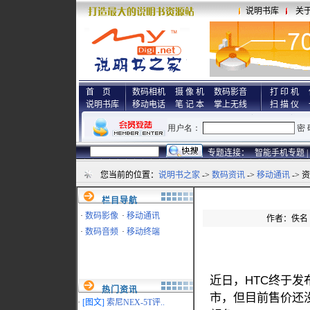
说明书库
关
首 页
数码相机
摄 像 机
数码影音
打 印 机
说明书库
移动电话
笔 记 本
掌上无线
扫 描 仪
专题连接：
智能手机专题 |
您当前的位置：
说明书之家
->
数码资讯
->
移动通讯
-> 
栏目导航
·
数码影像
·
移动通讯
作者：佚名 来
·
数码音频
·
移动终端
近日，HTC终于发布了
热门资讯
市，但目前售价还
·
[图文]
索尼NEX-5T评..