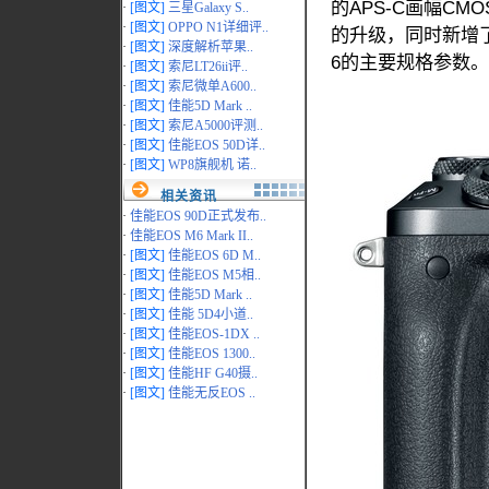
的APS-C画幅C
·
[图文]
三星Galaxy S..
·
[图文]
OPPO N1详细评..
的升级，同时新增了
·
[图文]
深度解析苹果..
6的主要规格参数。
·
[图文]
索尼LT26ii评..
·
[图文]
索尼微单A600..
·
[图文]
佳能5D Mark ..
·
[图文]
索尼A5000评测..
·
[图文]
佳能EOS 50D详..
·
[图文]
WP8旗舰机 诺..
相关资讯
·
佳能EOS 90D正式发布..
·
佳能EOS M6 Mark II..
·
[图文]
佳能EOS 6D M..
·
[图文]
佳能EOS M5相..
·
[图文]
佳能5D Mark ..
·
[图文]
佳能 5D4小道..
·
[图文]
佳能EOS-1DX ..
·
[图文]
佳能EOS 1300..
·
[图文]
佳能HF G40摄..
·
[图文]
佳能无反EOS ..