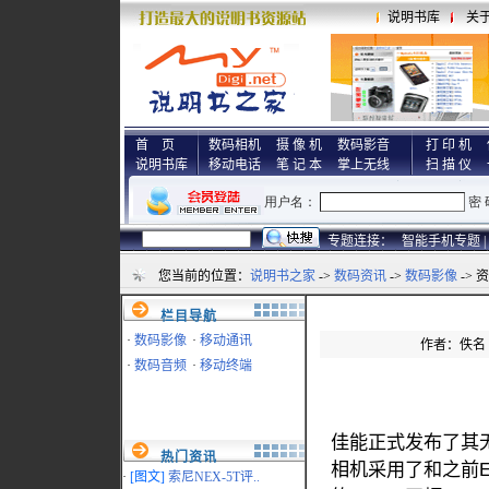
说明书库
关
首 页
数码相机
摄 像 机
数码影音
打 印 机
说明书库
移动电话
笔 记 本
掌上无线
扫 描 仪
专题连接：
智能手机专题 |
您当前的位置：
说明书之家
->
数码资讯
->
数码影像
-> 
栏目导航
·
数码影像
·
移动通讯
作者：佚名 来
·
数码音频
·
移动终端
佳能正式发布了其无
热门资讯
相机采用了和之前E
·
[图文]
索尼NEX-5T评..