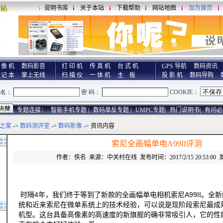
说明书库
关于本站
下载帮助
网站地图
加为首页
 像 机
数码影音
打 印 机
传 真 机
台 式 机
GPS 导航
数码资讯
 记 本
掌上无线
扫 描 仪
一 体 机
主 板
投 影 机
数码导购
专题连接：
智能手机专题 |
数码单反专题 |
UMPC专题|
热门说明书|
有问必
之家
->
数码测评室
->
数码影像
-> 资讯内容
索尼全画幅单电A99II评测
作者：佚名 来源：中关村在线 发布时间：2017/2/15 20:53:00 
时隔4年，我们终于等到了新款的全画幅单电相机索尼A99II。全新的
统和近来索尼在微单系统上的技术经验，可以说是现阶段索尼最成
机型。这台具备高像素的高速度的新旗舰的确非常吸引人，它的性