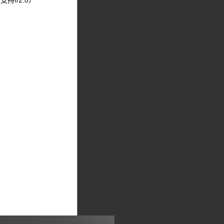
f/2.8）