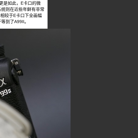
更是如此，E卡口的微
系统则在近些年鲜有非常
，相较于E卡口下全画幅
到了A99II。