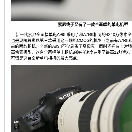
索尼终于又有了一款全画幅的单电机型
新一代索尼全画幅单电A99II采用了和A7RII相同的4240万像
也是现阶段索尼第三款采用这一规格CMOS的机型（之前有A7RII和R
前的两款相机，全新的A99II不仅具备了高像素，同时还拥有非常
高像素机型，这台全画幅单电相机的连拍速度达到了最高12张/秒
可谓是这台全新单电相机的最大亮点。