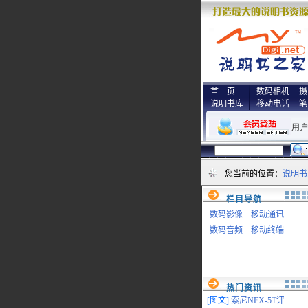
首 页
数码相机
摄
说明书库
移动电话
笔
您当前的位置：
说明书
栏目导航
·
数码影像
·
移动通讯
·
数码音频
·
移动终端
热门资讯
·
[图文]
索尼NEX-5T评..