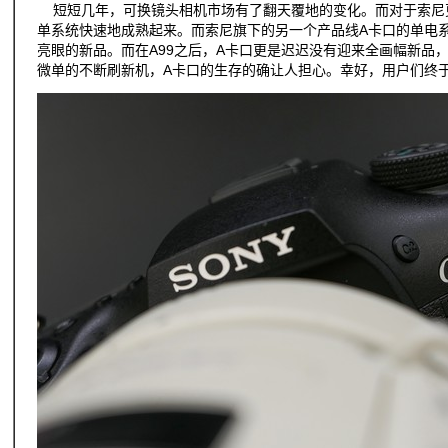
短短几年，可换镜头相机市场有了翻天覆地的变化。而对于索尼
单系统快速地成熟起来。而索尼旗下的另一个产品线A卡口的单电
亮眼的新品。而在A99之后，A卡口更是迟迟没有迎来全画幅新品
微单的不断刷新机，A卡口的生存的确让人担心。幸好，用户们终于等