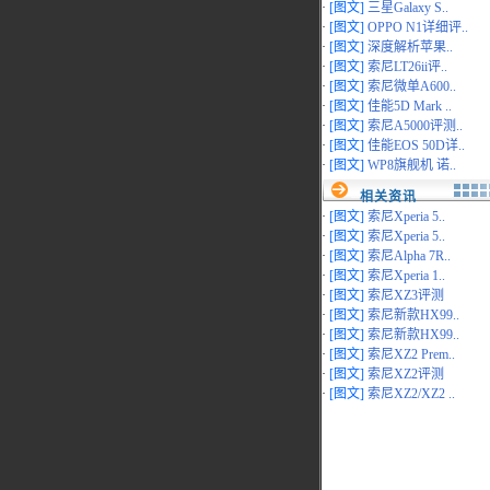
·
[图文]
三星Galaxy S..
·
[图文]
OPPO N1详细评..
·
[图文]
深度解析苹果..
·
[图文]
索尼LT26ii评..
·
[图文]
索尼微单A600..
·
[图文]
佳能5D Mark ..
·
[图文]
索尼A5000评测..
·
[图文]
佳能EOS 50D详..
·
[图文]
WP8旗舰机 诺..
相关资讯
·
[图文]
索尼Xperia 5..
·
[图文]
索尼Xperia 5..
·
[图文]
索尼Alpha 7R..
·
[图文]
索尼Xperia 1..
·
[图文]
索尼XZ3评测
·
[图文]
索尼新款HX99..
·
[图文]
索尼新款HX99..
·
[图文]
索尼XZ2 Prem..
·
[图文]
索尼XZ2评测
·
[图文]
索尼XZ2/XZ2 ..