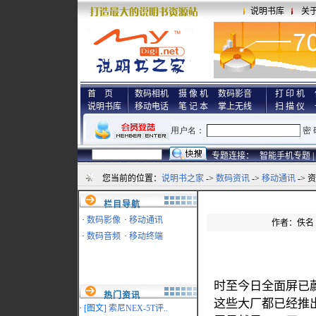
说明书库
关
首 页
数码相机
摄 像 机
数码影音
打 印 机
说明书库
移动电话
笔 记 本
掌上无线
扫 描 仪
专题连接：
智能手机专题 |
您当前的位置：
说明书之家
->
数码资讯
->
移动通讯
-> 
栏目导航
·
数码影像
·
移动通讯
作者：佚名 来
·
数码音频
·
移动终端
时至今日全面屏已蔚
热门资讯
这些大厂都已经推
·
[图文]
索尼NEX-5T评..