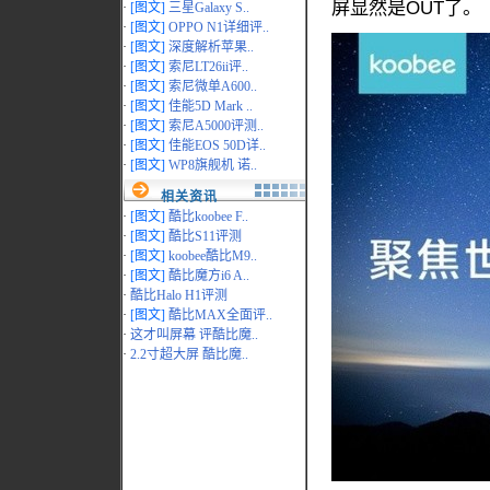
屏显然是OUT了。
·
[图文]
三星Galaxy S..
·
[图文]
OPPO N1详细评..
·
[图文]
深度解析苹果..
·
[图文]
索尼LT26ii评..
·
[图文]
索尼微单A600..
·
[图文]
佳能5D Mark ..
·
[图文]
索尼A5000评测..
·
[图文]
佳能EOS 50D详..
·
[图文]
WP8旗舰机 诺..
相关资讯
·
[图文]
酷比koobee F..
·
[图文]
酷比S11评测
·
[图文]
koobee酷比M9..
·
[图文]
酷比魔方i6 A..
·
酷比Halo H1评测
·
[图文]
酷比MAX全面评..
·
这才叫屏幕 评酷比魔..
·
2.2寸超大屏 酷比魔..