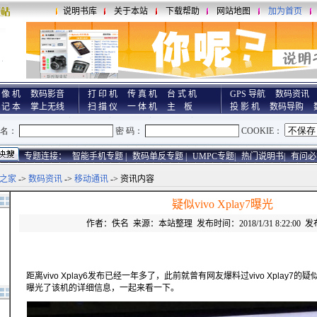
说明书库
关于本站
下载帮助
网站地图
加为首页
 像 机
数码影音
打 印 机
传 真 机
台 式 机
GPS 导航
数码资讯
 记 本
掌上无线
扫 描 仪
一 体 机
主 板
投 影 机
数码导购
专题连接：
智能手机专题 |
数码单反专题 |
UMPC专题|
热门说明书|
有问必
之家
->
数码资讯
->
移动通讯
-> 资讯内容
疑似vivo Xplay7曝光
作者：佚名 来源：本站整理 发布时间：2018/1/31 8:22:00 发
距离vivo Xplay6发布已经一年多了，此前就曾有网友爆料过vivo Xplay
曝光了该机的详细信息，一起来看一下。