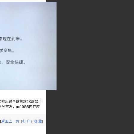
经推出过全球首款2K屏幕手
系列首发，而10GB内存应
[
返回上一页
] [
打 印
] [
收 藏
]