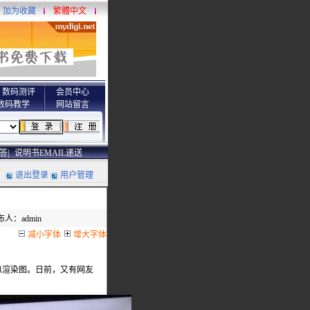
加为收藏
繁體中文
数码测评
会员中心
数码教学
网站留言
答|
说明书EMAIL递送
退出登录
用户管理
布人：admin
减小字体
增大字体
7的疑似渲染图。日前，又有网友