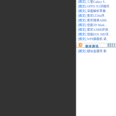
·
[图文]
三星Galaxy S..
·
[图文]
OPPO N1详细评..
·
[图文]
深度解析苹果..
·
[图文]
索尼LT26ii评..
·
[图文]
索尼微单A600..
·
[图文]
佳能5D Mark ..
·
[图文]
索尼A5000评测..
·
[图文]
佳能EOS 50D详..
·
[图文]
WP8旗舰机 诺..
相关资讯
·
[图文]
疑似金属壳 索..