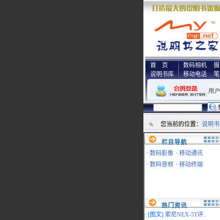
首 页
数码相机
摄
说明书库
移动电话
笔
您当前的位置：
说明书
栏目导航
·
数码影像
·
移动通讯
·
数码音频
·
移动终端
热门资讯
·
[图文]
索尼NEX-5T评..