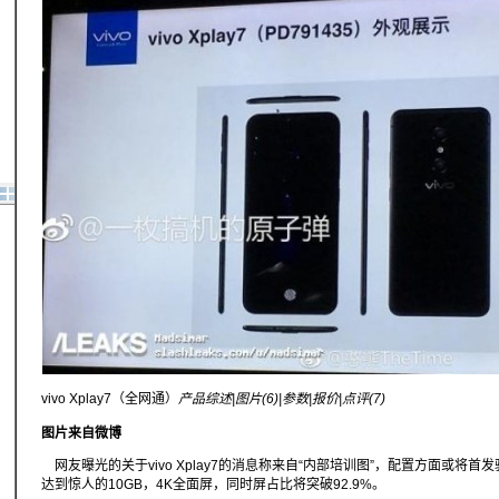
vivo Xplay7（全网通）
产品综述|图片(6)|参数|报价|点评(7)
图片来自微博
网友曝光的关于vivo Xplay7的消息称来自“内部培训图”，配置方面或将首
达到惊人的10GB，4K全面屏，同时屏占比将突破92.9%。