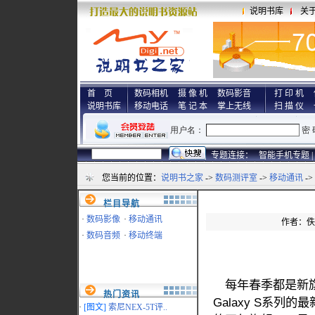
说明书库
关
首 页
数码相机
摄 像 机
数码影音
打 印 机
说明书库
移动电话
笔 记 本
掌上无线
扫 描 仪
专题连接：
智能手机专题 |
您当前的位置：
说明书之家
->
数码测评室
->
移动通讯
-
栏目导航
·
数码影像
·
移动通讯
作者：佚名
·
数码音频
·
移动终端
每年春季都是新旗
热门资讯
Galaxy S系列的
·
[图文]
索尼NEX-5T评..