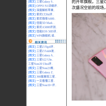
的开年旗舰，三星G
·
[图文]
三星Galaxy S..
·
[图文]
OPPO N1详细评..
次盛况空前的现场
·
[图文]
深度解析苹果..
·
[图文]
索尼LT26ii评..
·
[图文]
索尼微单A600..
·
[图文]
佳能5D Mark ..
·
[图文]
索尼A5000评测..
·
[图文]
佳能EOS 50D详..
·
[图文]
WP8旗舰机 诺..
相关资讯
·
[图文]
三星Z Flip4评..
·
[图文]
三星Z Fold4发..
·
[图文]
三星Galaxy A..
·
[图文]
三星S22 Ultr..
·
三星Note20 Ultra评..
·
[图文]
三星Note21概..
·
[图文]
三星Galaxy Z..
·
[图文]
360度展现三星..
·
[图文]
一文看懂三星..
·
[图文]
三星Note10+评..