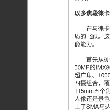
以多焦段徕卡
在与徕卡联
质的飞跃。这次X
像能力。
首先从硬件层面
50MP的IM
超广角、100
四摄组合，覆盖
115mm五
人像还是景色
上了SMA马