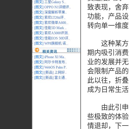
·
[图文]
三星Galaxy S..
致表现，舍弃
·
[图文]
OPPO N1详细评..
·
[图文]
深度解析苹果..
功能，产品设
·
[图文]
索尼LT26ii评..
转向单一维度
·
[图文]
索尼微单A600..
·
[图文]
佳能5D Mark ..
·
[图文]
索尼A5000评测..
·
[图文]
佳能EOS 50D详..
这种某方面
·
[图文]
WP8旗舰机 诺..
期内吸引消费
相关资讯
·
[图文]
iPhone XI Ma..
业的发展并无
·
[图文]
阿尔卡特发布..
·
[图文]
WebOS Palm P..
会限制产品的
·
[图文]
[新品] 上网好..
此以往，折叠
·
[图文]
[新品] 富士通..
成为日常生活
由此引申出
些极致的体验
情退却，下一