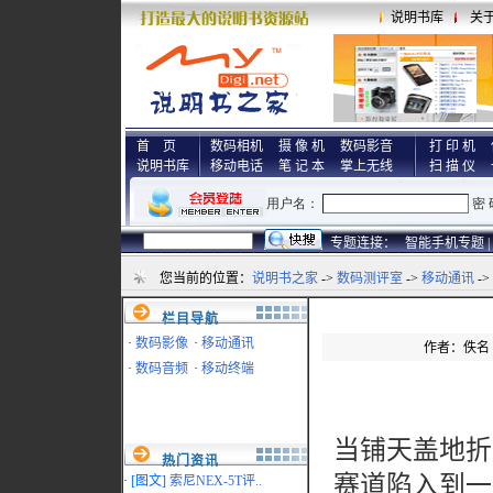
说明书库
关
首 页
数码相机
摄 像 机
数码影音
打 印 机
说明书库
移动电话
笔 记 本
掌上无线
扫 描 仪
专题连接：
智能手机专题 |
您当前的位置：
说明书之家
->
数码测评室
->
移动通讯
-
栏目导航
·
数码影像
·
移动通讯
作者：佚名 来
·
数码音频
·
移动终端
当铺天盖地折
热门资讯
赛道陷入到一
·
[图文]
索尼NEX-5T评..