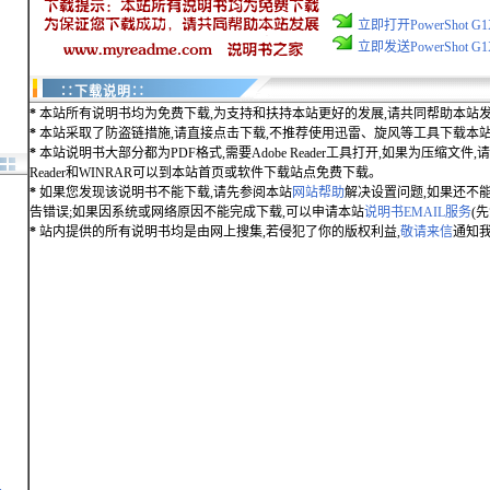
立即打开PowerShot G
立即发送PowerShot G
∷下载说明∷
*
本站所有说明书均为免费下载,为支持和扶持本站更好的发展,请共同帮助本站发
*
本站采取了防盗链措施,请直接点击下载,不推荐使用迅雷、旋风等工具下载本
*
本站说明书大部分都为PDF格式,需要Adobe Reader工具打开,如果为压缩文件,请用
Reader和WINRAR可以到本站首页或软件下载站点免费下载。
*
如果您发现该说明书不能下载,请先参阅本站
网站帮助
解决设置问题,如果还不
告错误;如果因系统或网络原因不能完成下载,可以申请本站
说明书EMAIL服务
(
*
站内提供的所有说明书均是由网上搜集,若侵犯了你的版权利益,
敬请来信
通知我
.