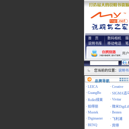
首 页
数码相机
摄
说明书库
移动电话
笔
您当前的位置：
说明书
品牌导航
·
LEICA
·
Creative
·
GuangBo
·
SIGMA适
·
Vivitar
·
Rollei禄莱
·
拍得丽
·
微米DigiLif
·
Mustek
·
Benten
·
Digimaster
·
飞利浦
·
BENQ
·
宾得