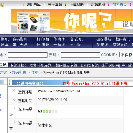
说明书库
关于本站
下载帮助
网站地图
加为首页
 像 机
数码影音
打 印 机
传 真 机
台 式 机
GPS 导航
数码资讯
 记 本
掌上无线
扫 描 仪
一 体 机
主 板
投 影 机
数码导购
专题连接：
智能手机专题 |
数码单反专题 |
UMPC专题|
热门说明书|
有问必
之家
->
数码相机
->
佳能
-> PowerShot G1X Mark II说明书
∷说明书名称∷
佳能 PowerShot G1X Mark II说明书
WinXP/Win7/Win8/Mac/iPad
运行环境
马
2017/10/29 20:11:00
整理时间
说明书星
e
级
说明书语
简体中文
言