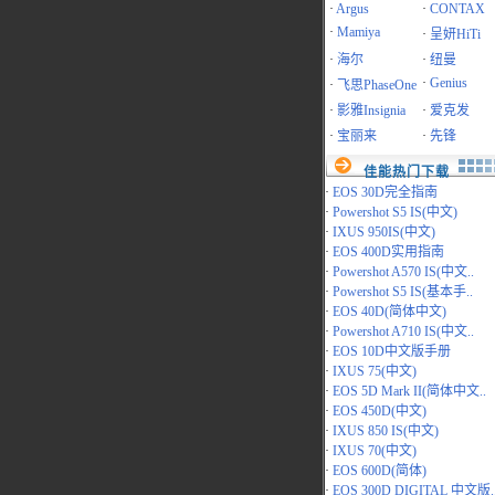
·
Argus
·
CONTAX
·
Mamiya
·
呈妍HiTi
·
海尔
·
纽曼
·
Genius
·
飞思PhaseOne
·
影雅Insignia
·
爱克发
·
宝丽来
·
先锋
佳能热门下载
·
EOS 30D完全指南
·
Powershot S5 IS(中文)
·
IXUS 950IS(中文)
·
EOS 400D实用指南
·
Powershot A570 IS(中文..
·
Powershot S5 IS(基本手..
·
EOS 40D(简体中文)
·
Powershot A710 IS(中文..
·
EOS 10D中文版手册
·
IXUS 75(中文)
·
EOS 5D Mark II(简体中文..
·
EOS 450D(中文)
·
IXUS 850 IS(中文)
·
IXUS 70(中文)
·
EOS 600D(简体)
·
EOS 300D DIGITAL 中文版.