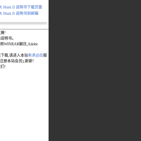
1X Mark II 说明书下载页面
1X Mark II 说明书到邮箱
展!
站说明书。
WINRAR解压,Adobe
能下载,请进入本站
有求必应
报
先注册本站会员),谢谢！
们!