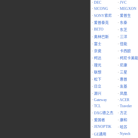
·
DEC
·
JVC
·
SICONG
·
MEGXON
·
SONY索尼
·
爱普生
·
爱普泰克
·
东泰
·
BETO
·
东芝
·
奥林巴斯
·
三洋
·
富士
·
佳能
·
京瓷
·
卡西欧
·
柯达
·
柯尼卡美
·
理光
·
尼康
·
联想
·
三星
·
松下
·
惠普
·
日立
·
友基
·
源兴
·
凤凰
·
Gateway
·
ACER
·
TCL
·
Traveler
·
DXG德之杰
·
方正
·
爱国者
·
康和
·
JENOPTIK
·
哈苏
·
Nytech
·
GE通用