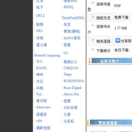
·
优派
·
微星MSI
说明书类
PDF
·
BENQ
·
松下
型
·
·
DELL
免费下载
ThinkPad(IBM)
授权方式
·
联想
·
东芝
说明书大
1.77 MB
·
NEC
·
惠普(康柏)
小
·
华硕
·
SONY索尼
分享到
相关连接
·
富士通
·
技嘉
本日下载：3
·
下载统计
·
LG
MotionComputing
·
TCL
∷说明书简介∷
·
精英ECS
·
RAON
·
UBiQUiO
·
Targa
·
神舟
·
KOHJINSHA
·
方正
·
Raon Digital
·
中柏
·
Vye
·
Above-Net
·
爱可视
·
纽曼
·
Alienware
·
TDE台德
·
诺基亚
·
七喜
·
viliv
·
七彩虹
∷赞助商链接∷
·
瀚斯宝丽