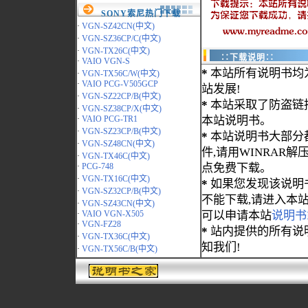
SONY索尼热门下载
·
VGN-SZ42CN(中文)
·
VGN-SZ36CP/C(中文)
·
VGN-TX26C(中文)
∷下载说明∷
·
VAIO VGN-S
*
本站所有说明书均
·
VGN-TX56C/W(中文)
·
VAIO PCG-V505GCP
站发展!
·
VGN-SZ22CP/B(中文)
*
本站采取了防盗链
·
VGN-SZ38CP/X(中文)
·
VAIO PCG-TR1
本站说明书。
·
VGN-SZ23CP/B(中文)
*
本站说明书大部分都为
·
VGN-SZ48CN(中文)
件,请用WINRAR解压
·
VGN-TX46C(中文)
·
PCG-748
点免费下载。
·
VGN-TX16C(中文)
*
如果您发现该说明
·
VGN-SZ32CP/B(中文)
不能下载,请进入本
·
VGN-SZ43CN(中文)
·
VAIO VGN-X505
可以申请本站
说明书
·
VGN-FZ28
*
站内提供的所有说
·
VGN-TX36C(中文)
知我们!
·
VGN-TX56C/B(中文)