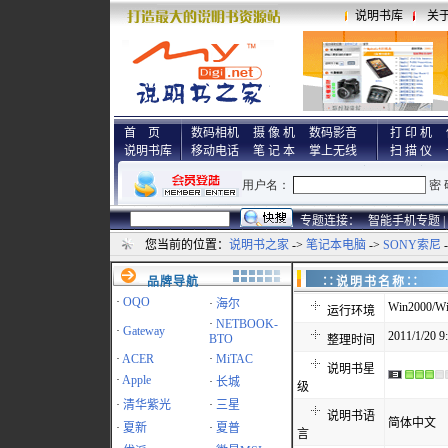
说明书库
关
首 页
数码相机
摄 像 机
数码影音
打 印 机
说明书库
移动电话
笔 记 本
掌上无线
扫 描 仪
专题连接：
智能手机专题 |
您当前的位置：
说明书之家
->
笔记本电脑
->
SONY索尼
品牌导航
∷说明书名
·
OQO
·
海尔
Win2000/Wi
运行环境
·
NETBOOK-
·
Gateway
2011/1/20 9
BTO
整理时间
·
ACER
·
MiTAC
说明书星
·
Apple
·
长城
级
·
清华紫光
·
三星
说明书语
简体中文
·
夏新
·
夏普
言