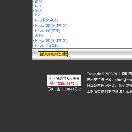
·
6300
·
6280
·
5300
·
N70
·
N78(繁体中文)
·
Nokia N85(简体中文)
·
Nokia N97(中文)
·
3110c
·
Nokia N95(简体中文)
·
Nokia E71(简体)
Copyright © 2002-2012
说明书
技术支持与报障：admin@myrea
对本站有任何建议、意见或
苏ICP备11038611号-2
本站所有说明书资源均为本地