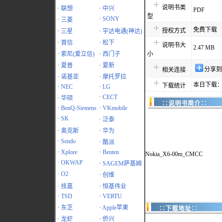
说明书类
·
联想
·
中兴
PDF
型
·
SONY
·
三菱
免费下载
授权方式
·
三星
·
宇达电通(神达)
·
首信
·
松下
说明书大
2.47 MB
·
索尼(爱立信)
·
西门子
小
·
夏普
·
夏新
分享到
相关连接
·
诺基亚
·
摩托罗拉
本日下载：
下载统计
·
NEC
·
LG
·
CECT
·
华硕
∷说明书简介∷
·
BenQ-Siemens
·
VKmobile
·
SK
·
泛泰
·
奥克斯
·
华为
·
Sendo
·
酷派
·
Xplore
·
Benten
Nokia_X6-00m_CMCC
·
OKWAP
·
SAGEM萨基姆
·
O2
·
创维
·
技嘉
·
恒基伟业
·
TSD
·
VERTU
·
东芝
·
Apple苹果
∷下载地址∷
·
龙虾
·
侨兴