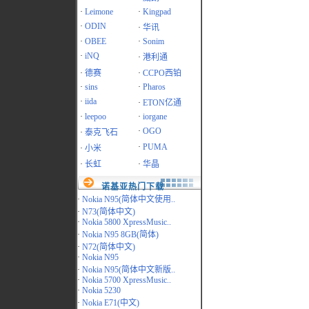
·
Leimone
·
Kingpad
·
ODIN
·
华讯
·
OBEE
·
Sonim
·
iNQ
·
港利通
·
德赛
·
CCPO西铂
·
sins
·
Pharos
·
iida
·
ETON亿通
·
leepoo
·
iorgane
·
OGO
·
泰克飞石
·
PUMA
·
小米
·
长虹
·
华晶
诺基亚热门下载
·
Nokia N95(简体中文使用..
·
N73(简体中文)
·
Nokia 5800 XpressMusic..
·
Nokia N95 8GB(简体)
·
N72(简体中文)
·
Nokia N95
·
Nokia N95(简体中文新版..
·
Nokia 5700 XpressMusic..
·
Nokia 5230
·
Nokia E71(中文)