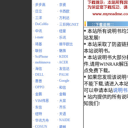
·
步步高
·
京瓷
·
日立
·
卡西欧
·
三洋
·
万利达
·
DoCoMo
·
三巨网GNET
∷下载说明∷
*
本站所有说明书均
·
中讯
·
纽曼
·
i-mate
站发展!
·
乐讯
*
本站采取了防盗链措
·
琦基
·
振华欧比
本站说明书。
·
联创
·
魅族
·
SciPhone
·
KDDI
*
本站说明书大部分都为
·
mobinnova
·
ACER
件,请用WINRAR解压
·
海信
·
友信达
点免费下载。
·
DELL
·
PALM
*
如果您发现该说明
·
Google
·
惠普
不能下载,请进入本
·
OPPO
·
和信
可以申请本站
说明书
·
金鹏
·
金翰
*
站内提供的所有说
·
VIM伟恩
·
大显
知我们!
·
东信
·
齐乐
·
纽特
·
天语
·
NAIDE
·
华讯方舟
·
COSUN
·
葳朗