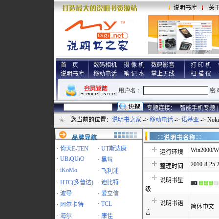
说明书库
关
首 页
数码相机
摄 像 机
数码影音
打 印 机
说明书库
移动电话
笔 记 本
掌上无线
扫 描 仪
专题连接：
智能手机专题 |
您当前的位置：
说明书之家
->
移动电话
->
诺基亚
-> No
品牌导航
∷说明书名称
·
倚天E-TEN
·
UT斯达康
Win2000/W
运行环境
·
UBiQUiO
·
黑莓
2010-8-25 
整理时间
·
iKoMo
·
飞利浦
说明书星
·
HTC(多普达)
·
迪比特
级
·
波导
·
爱立信
说明书语
·
TCL
·
阿尔卡特
简体中文
言
·
海尔
·
康佳