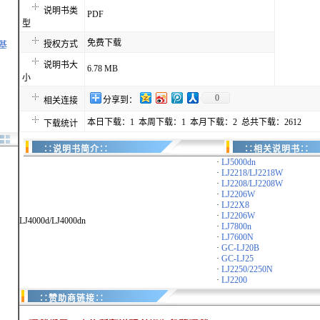
说明书类
PDF
型
免费下载
授权方式
萨基
说明书大
6.78 MB
小
0
分享到：
相关连接
本日下载：1 本周下载：1 本月下载：2 总共下载：2612
下载统计
∷说明书简介∷
∷相关说明书∷
·
LJ5000dn
·
LJ2218/LJ2218W
·
LJ2208/LJ2208W
·
LJ2206W
·
LJ22X8
·
LJ2206W
LJ4000d/LJ4000dn
·
LJ7800n
·
LJ7600N
·
GC-LJ20B
·
GC-LJ25
·
LJ2250/2250N
·
LJ2200
∷赞助商链接∷