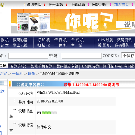
说明书库
关于本站
下载帮助
网站地图
加为首页
 像 机
数码影音
打 印 机
传 真 机
台 式 机
GPS 导航
数码资讯
 记 本
掌上无线
扫 描 仪
一 体 机
主 板
投 影 机
数码导购
专题连接：
智能手机专题 |
数码单反专题 |
UMPC专题|
热门说明书|
有问必
之家
->
一体机
->
联想
-> LJ4000d/LJ4000dn说明书
∷说明书名称∷
联想 LJ4000d/LJ4000dn说明书
能达
WinXP/Win7/Win8/Mac/iPad
运行环境
2018/3/22 8:28:00
整理时间
说明书星
级
说明书语
弟
简体中文
言
田