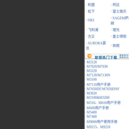
·
利盟
·
柯达
·
松下
·
富士施乐
·
SAGEM
·
OKI
姆
·
飞利浦
·
理光
·
方正
·
基士得耶
·
AURORA震
·
奔图
旦
联想热门下载
·
M3120
·
M7020/M7030
·
M3220
·
M7120/M7130N
·
M3100
·
M7110用户手册
·
M7650DF/M7650DNF
·
M3020
·
M3100&M3200
·
M510、M610用户手册
·
M600用户手册
·
M5400
·
M7400
·
M9000用户使用手册
·
M9215、M9218