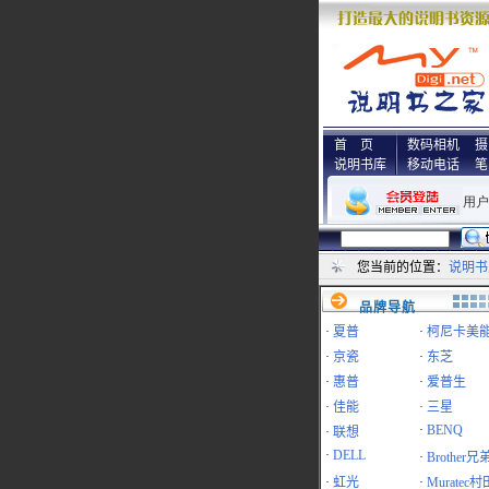
首 页
数码相机
摄
说明书库
移动电话
笔
您当前的位置：
说明书
品牌导航
·
夏普
·
柯尼卡美
·
京瓷
·
东芝
·
惠普
·
爱普生
·
佳能
·
三星
·
BENQ
·
联想
·
DELL
·
Brother兄
·
虹光
·
Muratec村