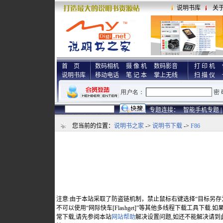
说明书库
关
首 页
数码相机
摄 像 机
数码影音
打 印 机
说明书库
移动电话
笔 记 本
掌上无线
扫 描 仪
专题连接：
智能手机专题 |
您当前的位置：
说明书之家
->
说明书下载
->
F86
注意:由于本站采取了防盗链机制，禁止鼠标右键选择“目标另存
不可以使用“网际快车[Flashget]”等其他多线程下载工具下载
常下载,请先参阅本站
网站帮助
解决设置问题,如还不能解决请到