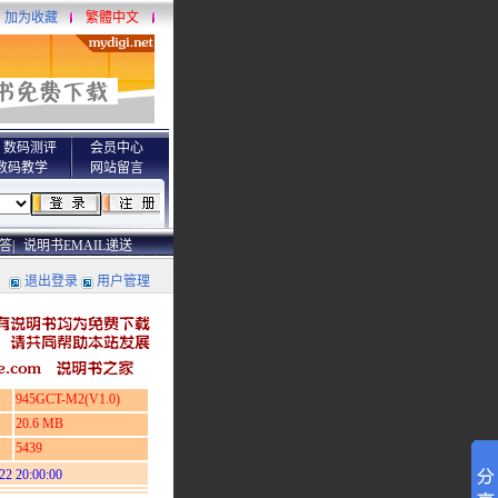
加为收藏
繁體中文
数码测评
会员中心
数码教学
网站留言
答|
说明书EMAIL递送
退出登录
用户管理
945GCT-M2(V1.0)
20.6 MB
5439
22 20:00:00