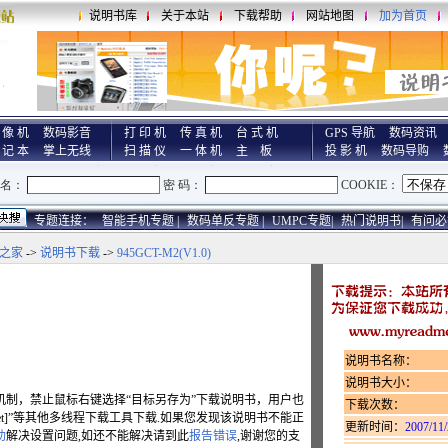
说明书库
关于本站
下载帮助
网站地图
加为首页
 像 机
数码影音
打 印 机
传 真 机
台 式 机
GPS 导航
数码资讯
 记 本
掌上无线
扫 描 仪
一 体 机
主 板
投 影 机
数码导购
专题连接：
智能手机专题 |
数码单反专题 |
UMPC专题|
热门说明书|
有问必
之家
->
说明书下载
->
945GCT-M2(V1.0)
说明书名称：
说明书大小：
机制，禁止鼠标右键选择“目标另存为”下载说明书，用户也
下载次数：
hget]”等其他多线程下载工具下载.如果您发现该说明书不能正
更新时间：
2007/11/
助
解决设置问题,如还不能解决请到此
报告错误
,谢谢您的支