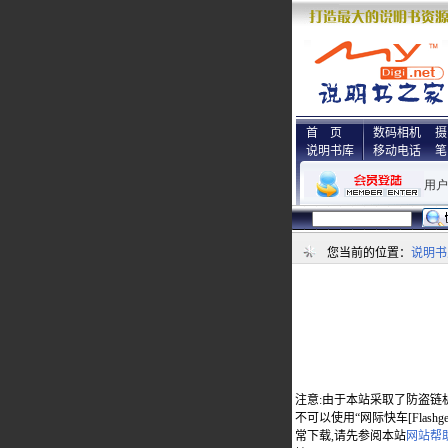
首 页
数码相机
摄
说明书库
移动电话
笔
您当前的位置：
说明书
注意:由于本站采取了防盗链
不可以使用“网际快车[Flas
常下载,请先参阅本站
网站帮