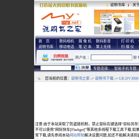
说明书库
关
首 页
数码相机
摄 像 机
数码影音
打 印 机
说明书库
移动电话
笔 记 本
掌上无线
扫 描 仪
专题连接：
智能手机专题 |
您当前的位置：
说明书之家
->
说明书下载
->
GR-DV3000
注意:由于本站采取了防盗链机制，禁止鼠标右键选择“目标另存
不可以使用“网际快车[Flashget]”等其他多线程下载工具下载
常下载,请先参阅本站
网站帮助
解决设置问题,如还不能解决请到