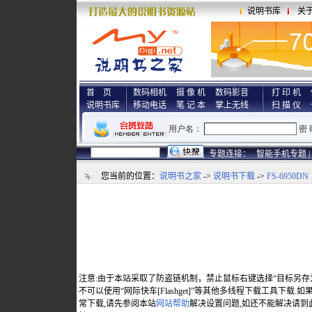
说明书库
关
首 页
数码相机
摄 像 机
数码影音
打 印 机
说明书库
移动电话
笔 记 本
掌上无线
扫 描 仪
专题连接：
智能手机专题 |
您当前的位置：
说明书之家
->
说明书下载
->
FS-6950DN
注意:由于本站采取了防盗链机制，禁止鼠标右键选择“目标另存
不可以使用“网际快车[Flashget]”等其他多线程下载工具下载
常下载,请先参阅本站
网站帮助
解决设置问题,如还不能解决请到