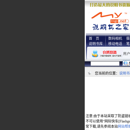
首 页
数码相机
摄
说明书库
移动电话
笔
您当前的位置：
说明书
注意:由于本站采取了防盗链
不可以使用“网际快车[Flas
常下载,请先参阅本站
网站帮