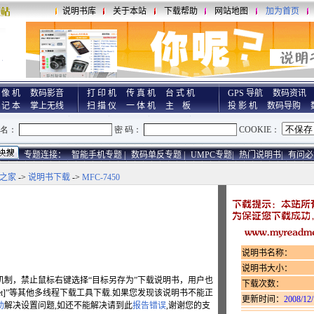
说明书库
关于本站
下载帮助
网站地图
加为首页
 像 机
数码影音
打 印 机
传 真 机
台 式 机
GPS 导航
数码资讯
 记 本
掌上无线
扫 描 仪
一 体 机
主 板
投 影 机
数码导购
专题连接：
智能手机专题 |
数码单反专题 |
UMPC专题|
热门说明书|
有问必
之家
->
说明书下载
->
MFC-7450
说明书名称：
说明书大小：
机制，禁止鼠标右键选择“目标另存为”下载说明书，用户也
下载次数：
hget]”等其他多线程下载工具下载.如果您发现该说明书不能正
更新时间：
2008/12/
助
解决设置问题,如还不能解决请到此
报告错误
,谢谢您的支