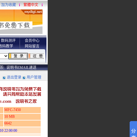
加为收藏
繁體中文
数码测评
会员中心
数码教学
网站留言
答|
说明书EMAIL递送
退出登录
用户管理
MFC-7450
10 MB
6642
10 22:00:00