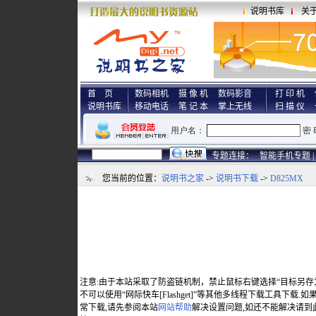
说明书库
关
首 页
数码相机
摄 像 机
数码影音
打 印 机
说明书库
移动电话
笔 记 本
掌上无线
扫 描 仪
专题连接：
智能手机专题 |
您当前的位置：
说明书之家
->
说明书下载
->
D825MX
注意:由于本站采取了防盗链机制，禁止鼠标右键选择“目标另存
不可以使用“网际快车[Flashget]”等其他多线程下载工具下载
常下载,请先参阅本站
网站帮助
解决设置问题,如还不能解决请到