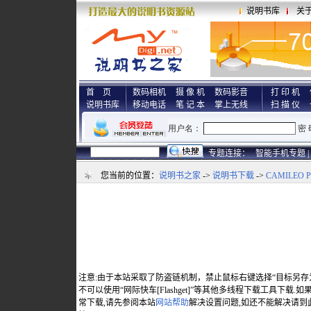
说明书库
关
首 页
数码相机
摄 像 机
数码影音
打 印 机
说明书库
移动电话
笔 记 本
掌上无线
扫 描 仪
专题连接：
智能手机专题 |
您当前的位置：
说明书之家
->
说明书下载
->
CAMILEO P
注意:由于本站采取了防盗链机制，禁止鼠标右键选择“目标另存
不可以使用“网际快车[Flashget]”等其他多线程下载工具下载
常下载,请先参阅本站
网站帮助
解决设置问题,如还不能解决请到