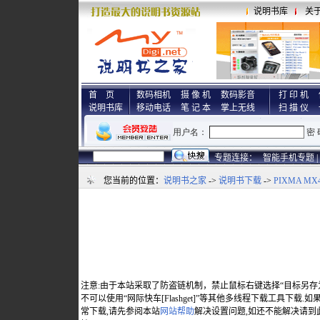
说明书库
关
首 页
数码相机
摄 像 机
数码影音
打 印 机
说明书库
移动电话
笔 记 本
掌上无线
扫 描 仪
专题连接：
智能手机专题 |
您当前的位置：
说明书之家
->
说明书下载
->
PIXMA MX
注意:由于本站采取了防盗链机制，禁止鼠标右键选择“目标另存
不可以使用“网际快车[Flashget]”等其他多线程下载工具下载
常下载,请先参阅本站
网站帮助
解决设置问题,如还不能解决请到