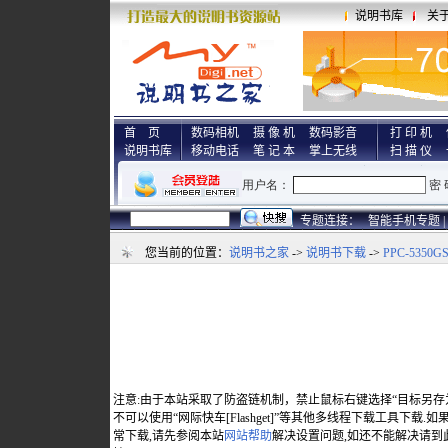
说明书库
关
首 页
数码相机
摄 像 机
数码影音
打 印 机
说明书库
移动电话
笔 记 本
掌上无线
扫 描 仪
专题连接：
智能手机专题 |
您当前的位置：
说明书之家
->
说明书下载
->
PPC-5350G
注意:由于本站采取了防盗链机制，禁止鼠标右键选择“目标另存
不可以使用“网际快车[Flashget]”等其他多线程下载工具下载
常下载,请先参阅本站
网站帮助
解决设置问题,如还不能解决请到