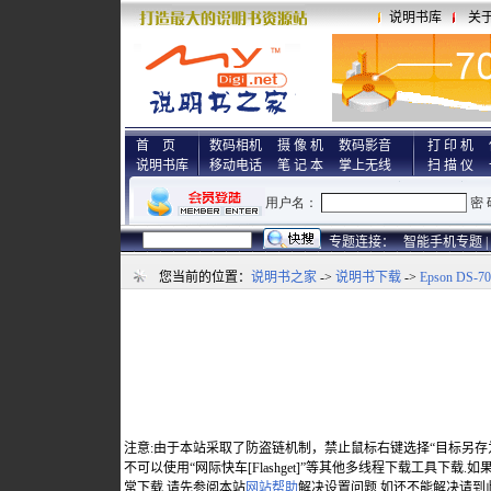
说明书库
关
首 页
数码相机
摄 像 机
数码影音
打 印 机
说明书库
移动电话
笔 记 本
掌上无线
扫 描 仪
专题连接：
智能手机专题 |
您当前的位置：
说明书之家
->
说明书下载
->
Epson DS-
注意:由于本站采取了防盗链机制，禁止鼠标右键选择“目标另存
不可以使用“网际快车[Flashget]”等其他多线程下载工具下载
常下载,请先参阅本站
网站帮助
解决设置问题,如还不能解决请到