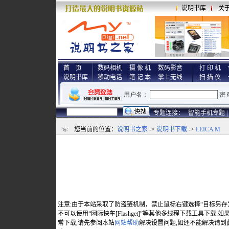
说明书库
关
首 页
数码相机
摄 像 机
数码影音
打 印 机
说明书库
移动电话
笔 记 本
掌上无线
扫 描 仪
专题连接：
智能手机专题 |
您当前的位置：
说明书之家
->
说明书下载
->
LEICA M
注意:由于本站采取了防盗链机制，禁止鼠标右键选择“目标另存
不可以使用“网际快车[Flashget]”等其他多线程下载工具下载
常下载,请先参阅本站
网站帮助
解决设置问题,如还不能解决请到