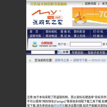
说明书库
关
首 页
数码相机
摄 像 机
数码影音
打 印 机
说明书库
移动电话
笔 记 本
掌上无线
扫 描 仪
专题连接：
智能手机专题 |
您当前的位置：
说明书之家
->
说明书下载
->
EPSON EH
注意:由于本站采取了防盗链机制，禁止鼠标右键选择“目标另存
不可以使用“网际快车[Flashget]”等其他多线程下载工具下载
常下载,请先参阅本站
网站帮助
解决设置问题,如还不能解决请到