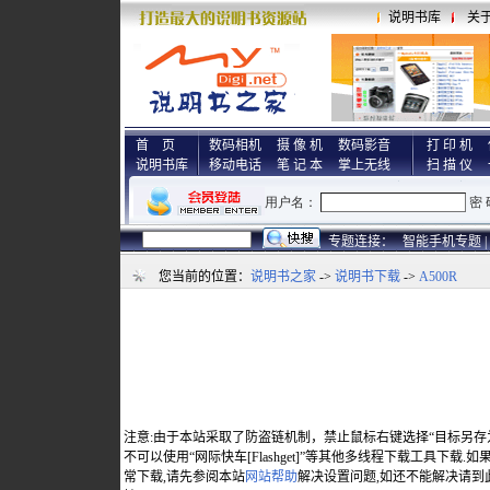
说明书库
关
首 页
数码相机
摄 像 机
数码影音
打 印 机
说明书库
移动电话
笔 记 本
掌上无线
扫 描 仪
专题连接：
智能手机专题 |
您当前的位置：
说明书之家
->
说明书下载
->
A500R
注意:由于本站采取了防盗链机制，禁止鼠标右键选择“目标另存
不可以使用“网际快车[Flashget]”等其他多线程下载工具下载
常下载,请先参阅本站
网站帮助
解决设置问题,如还不能解决请到