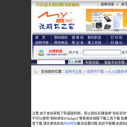
说明书库
关
首 页
数码相机
摄 像 机
数码影音
打 印 机
说明书库
移动电话
笔 记 本
掌上无线
扫 描 仪
专题连接：
智能手机专题 |
您当前的位置：
说明书之家
->
说明书下载
->
K-S2(繁体
注意:由于本站采取了防盗链机制，禁止鼠标右键选择“目标另存
不可以使用“网际快车[Flashget]”等其他多线程下载工具下载
常下载,请先参阅本站
网站帮助
解决设置问题,如还不能解决请到