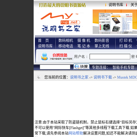
说明书库
关
首 页
数码相机
摄 像 机
数码影音
打 印 机
说明书库
移动电话
笔 记 本
掌上无线
扫 描 仪
专题连接：
智能手机专题 |
您当前的位置：
说明书之家
->
说明书下载
->
Mustek MDC
注意:由于本站采取了防盗链机制，禁止鼠标右键选择“目标另存
不可以使用“网际快车[Flashget]”等其他多线程下载工具下载
常下载,请先参阅本站
网站帮助
解决设置问题,如还不能解决请到