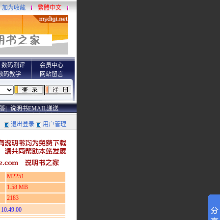
加为收藏
繁體中文
数码测评
会员中心
数码教学
网站留言
答|
说明书EMAIL递送
退出登录
用户管理
M2251
1.58 MB
2183
 10:49:00