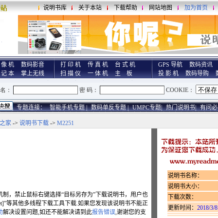
说明书库
关于本站
下载帮助
网站地图
加为首页
 像 机
数码影音
打 印 机
传 真 机
台 式 机
GPS 导航
数码资讯
 记 本
掌上无线
扫 描 仪
一 体 机
主 板
投 影 机
数码导购
专题连接：
智能手机专题 |
数码单反专题 |
UMPC专题|
热门说明书|
有问必
之家
->
说明书下载
->
M2251
说明书名称：
说明书大小：
机制，禁止鼠标右键选择“目标另存为”下载说明书，用户也
下载次数：
hget]”等其他多线程下载工具下载.如果您发现该说明书不能正
更新时间：
2018/3/8
助
解决设置问题,如还不能解决请到此
报告错误
,谢谢您的支