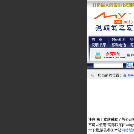
首 页
数码相机
摄
说明书库
移动电话
笔
您当前的位置：
说明书
注意:由于本站采取了防盗链
不可以使用“网际快车[Flas
常下载,请先参阅本站
网站帮