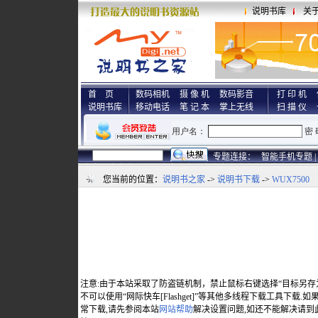
说明书库
关
首 页
数码相机
摄 像 机
数码影音
打 印 机
说明书库
移动电话
笔 记 本
掌上无线
扫 描 仪
专题连接：
智能手机专题 |
您当前的位置：
说明书之家
->
说明书下载
->
WUX7500
注意:由于本站采取了防盗链机制，禁止鼠标右键选择“目标另存
不可以使用“网际快车[Flashget]”等其他多线程下载工具下载
常下载,请先参阅本站
网站帮助
解决设置问题,如还不能解决请到