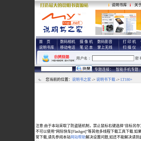
说明书库
关
首 页
数码相机
摄 像 机
数码影音
打 印 机
说明书库
移动电话
笔 记 本
掌上无线
扫 描 仪
专题连接：
智能手机专题 |
您当前的位置：
说明书之家
->
说明书下载
->
LT180+
注意:由于本站采取了防盗链机制，禁止鼠标右键选择“目标另存
不可以使用“网际快车[Flashget]”等其他多线程下载工具下载
常下载,请先参阅本站
网站帮助
解决设置问题,如还不能解决请到