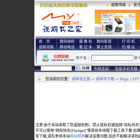
说明书库
关
首 页
数码相机
摄 像 机
数码影音
打 印 机
说明书库
移动电话
笔 记 本
掌上无线
扫 描 仪
专题连接：
智能手机专题 |
您当前的位置：
说明书之家
->
说明书下载
->
Magic 2 PPF
注意:由于本站采取了防盗链机制，禁止鼠标右键选择“目标另存
不可以使用“网际快车[Flashget]”等其他多线程下载工具下载
常下载,请先参阅本站
网站帮助
解决设置问题,如还不能解决请到