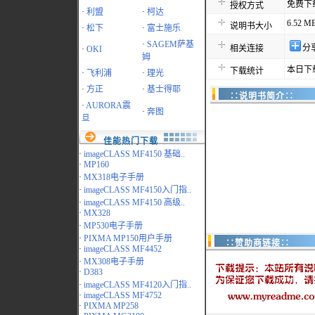
免费下
授权方式
·
利盟
·
柯达
6.52 M
说明书大小
·
松下
·
富士施乐
·
SAGEM萨基
分
相关连接
·
OKI
姆
本日下载
下载统计
·
飞利浦
·
理光
·
方正
·
基士得耶
∷说明书简介∷
·
AURORA震
·
奔图
旦
佳能热门下载
·
imageCLASS MF4150 基础..
·
MP160
·
MX318电子手册
·
imageCLASS MF4150入门指..
·
imageCLASS MF4150 高级..
·
MX328
·
MP530电子手册
·
PIXMA MP150用户手册
∷赞助商链接∷
·
imageCLASS MF4452
·
MX308电子手册
·
D383
·
imageCLASS MF4120入门指..
·
imageCLASS MF4752
·
PIXMA MP258