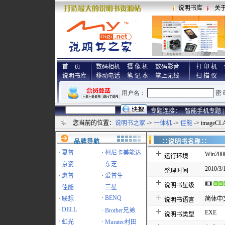
说明书库
关
首 页
数码相机
摄 像 机
数码影音
打 印 机
说明书库
移动电话
笔 记 本
掌上无线
扫 描 仪
专题连接：
智能手机专题 |
您当前的位置：
说明书之家
->
一体机
->
佳能
-> image
品牌导航
∷说明书名称
·
夏普
·
柯尼卡美能达
Win200
运行环境
·
京瓷
·
东芝
2010/3/
整理时间
·
惠普
·
爱普生
说明书星级
·
佳能
·
三星
·
BENQ
·
联想
简体中
说明书语言
·
DELL
·
Brother兄弟
EXE
说明书类型
·
虹光
·
Muratec村田