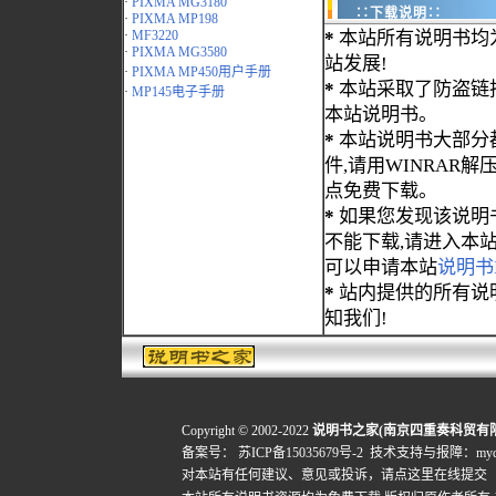
·
PIXMA MG3180
∷下载说明∷
·
PIXMA MP198
·
MF3220
*
本站所有说明书均
·
PIXMA MG3580
站发展!
·
PIXMA MP450用户手册
*
本站采取了防盗链
·
MP145电子手册
本站说明书。
*
本站说明书大部分都为
件,请用WINRAR解压
点免费下载。
*
如果您发现该说明
不能下载,请进入本
可以申请本站
说明书
*
站内提供的所有说
知我们!
Copyright © 2002-2022
说明书之家(南京四重奏科贸有
备案号：
苏ICP备15035679号-2
技术支持与报障：mydigi
对本站有任何建议、意见或投诉，
请点这里在线提交