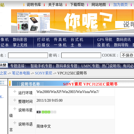
说明书库
关于本站
下载帮助
网站地图
加为首页
 像 机
数码影音
打 印 机
传 真 机
台 式 机
GPS 导航
数码资讯
 记 本
掌上无线
扫 描 仪
一 体 机
主 板
投 影 机
数码导购
专题连接：
智能手机专题 |
数码单反专题 |
UMPC专题|
热门说明书|
有问必
之家
->
笔记本电脑
->
SONY索尼
-> VPCJ125EC说明书
∷说明书名称∷
SONY索尼 VPCJ125EC说明书
Win2000/WinXP/Win2003/WinVista/Win7/
运行环境
K-
2011/1/20 9:05:00
整理时间
说明书星
级
说明书语
简体中文
言