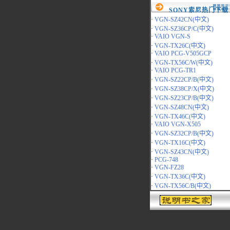
SONY索尼热门下载
·
VGN-SZ42CN(中文)
·
VGN-SZ36CP/C(中文)
·
VAIO VGN-S
·
VGN-TX26C(中文)
·
VAIO PCG-V505GCP
·
VGN-TX56C/W(中文)
·
VAIO PCG-TR1
·
VGN-SZ22CP/B(中文)
·
VGN-SZ38CP/X(中文)
·
VGN-SZ23CP/B(中文)
·
VGN-SZ48CN(中文)
·
VGN-TX46C(中文)
·
VAIO VGN-X505
·
VGN-SZ32CP/B(中文)
·
VGN-TX16C(中文)
·
VGN-SZ43CN(中文)
·
PCG-748
·
VGN-FZ28
·
VGN-TX36C(中文)
·
VGN-TX56C/B(中文)