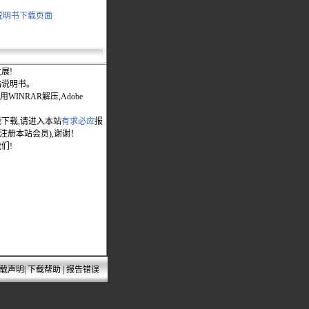
C 说明书下载页面
展!
站说明书。
WINRAR解压,Adobe
能下载,请进入本站
有求必应
报
先注册本站会员),谢谢！
们!
载声明
|
下载帮助
|
报告错误