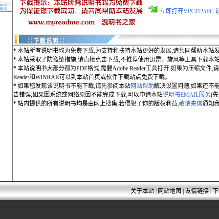
立即打开VPCJ125E
∷下载说明∷
*
本站所有说明书均为免费下载,为支持和扶持本站更好的发展,请共同帮助本站发
*
本站采取了防盗链措施,请直接点击下载,不推荐使用迅雷、旋风等工具下载本
*
本站说明书大部分都为PDF格式,需要Adobe Reader工具打开,如果为压缩文件,请用
Reader和WINRAR可以到本站首页或软件下载站点免费下载。
*
如果您发现该说明书不能下载,请先参阅本站
网站帮助
解决设置问题,如果还不
告错误;如果因系统或网络原因不能完成下载,可以申请本站
说明书EMAIL服务
(
*
站内提供的所有说明书均是由网上搜集,若侵犯了你的版权利益,
敬请来信
通知我
关于本站
|
网站地图
|
友情链接
|
下