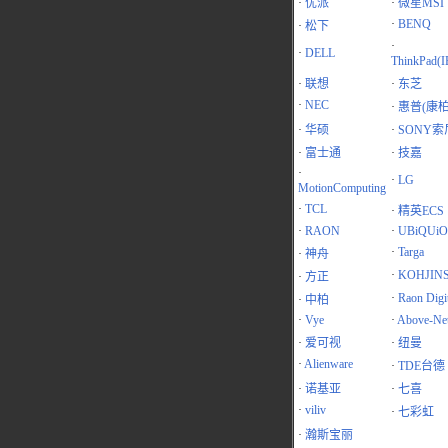
·
优派
·
微星MSI
·
BENQ
·
松下
·
·
DELL
ThinkPad(
·
联想
·
东芝
·
NEC
·
惠普(康柏
·
华硕
·
SONY索
·
富士通
·
技嘉
·
·
LG
MotionComputing
·
TCL
·
精英ECS
·
RAON
·
UBiQUiO
·
Targa
·
神舟
·
KOHJIN
·
方正
·
Raon Digit
·
中柏
·
Vye
·
Above-Ne
·
爱可视
·
纽曼
·
Alienware
·
TDE台德
·
诺基亚
·
七喜
·
viliv
·
七彩虹
·
瀚斯宝丽