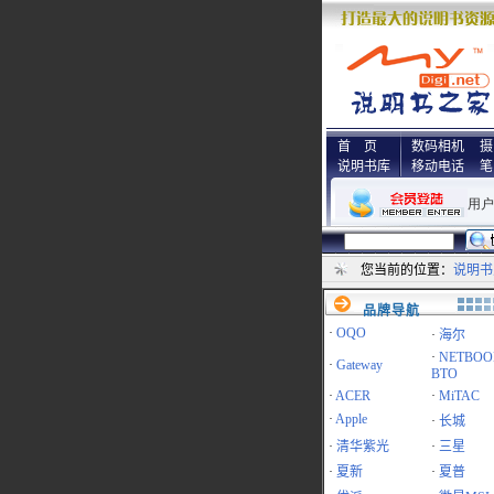
首 页
数码相机
摄
说明书库
移动电话
笔
您当前的位置：
说明书
品牌导航
·
OQO
·
海尔
·
NETBOO
·
Gateway
BTO
·
ACER
·
MiTAC
·
Apple
·
长城
·
清华紫光
·
三星
·
夏新
·
夏普