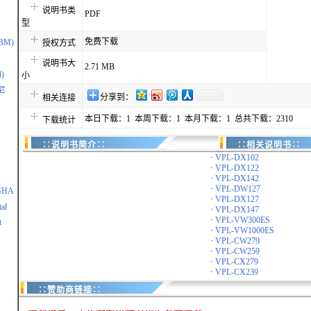
说明书类
PDF
型
免费下载
IBM)
授权方式
说明书大
2.71 MB
)
小
尼
分享到：
相关连接
本日下载：1 本周下载：1 本月下载：1 总共下载：2310
下载统计
∷说明书简介∷
∷相关说明书∷
·
VPL-DX102
·
VPL-DX122
·
VPL-DX142
·
VPL-DW127
SHA
·
VPL-DX127
al
·
VPL-DX147
·
VPL-VW300ES
t
·
VPL-VW1000ES
·
VPL-CW279
·
VPL-CW259
·
VPL-CX279
·
VPL-CX239
∷赞助商链接∷