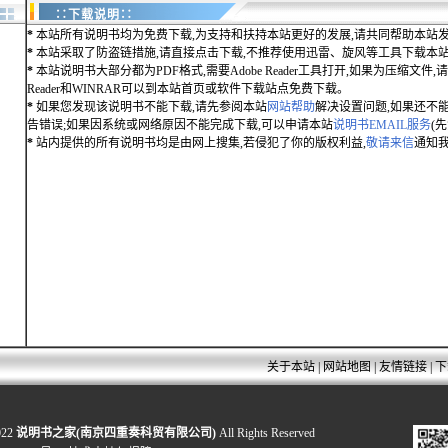
∷下载说明∷
*
本站所有说明书均为免费下载,为支持和扶持本站更好的发展,请共同帮助本站发
*
本站采取了防盗链措施,请直接点击下载,不推荐使用迅雷、旋风等工具下载本
*
本站说明书大部分都为PDF格式,需要Adobe Reader工具打开,如果为压缩文件,请用
Reader和WINRAR可以到本站首页或软件下载站点免费下载。
*
如果您发现该说明书不能下载,请先参阅本站
网站帮助
解决设置问题,如果还不
告错误;如果因系统或网络原因不能完成下载,可以申请本站
说明书EMAIL服务
(
*
站内提供的所有说明书均是由网上搜集,若侵犯了你的版权利益,
敬请来信
通知我
关于本站
|
网站地图
|
友情链接
|
下
022
说明书之家(南京四重奏科贸有限公司)
All Rights Reserved