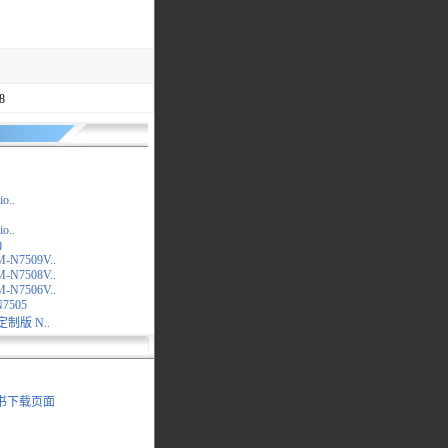
8
io..
io..
)
M-N7509V..
M-N7508V..
M-N7506V..
N7505
动定制版 N..
明书下载页面