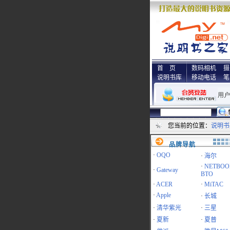
首 页
数码相机
摄
说明书库
移动电话
笔
您当前的位置：
说明书
品牌导航
·
OQO
·
海尔
·
NETBOO
·
Gateway
BTO
·
ACER
·
MiTAC
·
Apple
·
长城
·
清华紫光
·
三星
·
夏新
·
夏普