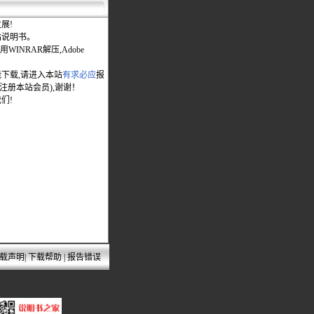
展!
站说明书。
WINRAR解压,Adobe
能下载,请进入本站
有求必应
报
先注册本站会员),谢谢！
们!
载声明
|
下载帮助
|
报告错误