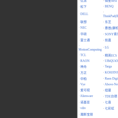
·
优派
·
微星MSI
·
BENQ
·
松下
·
·
DELL
ThinkPad(
·
联想
·
东芝
·
NEC
·
惠普(康柏
·
华硕
·
SONY索
·
富士通
·
技嘉
·
·
LG
MotionComputing
·
TCL
·
精英ECS
·
RAON
·
UBiQUiO
·
Targa
·
神舟
·
KOHJIN
·
方正
·
Raon Digit
·
中柏
·
Vye
·
Above-Ne
·
爱可视
·
纽曼
·
Alienware
·
TDE台德
·
诺基亚
·
七喜
·
viliv
·
七彩虹
·
瀚斯宝丽